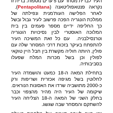
העיר לברית מסחר עם 5 ערים נוספות. ברית זו
נקראה פנטאפוליטאנה (
Pentapolitana
).
לאחר הפלישה העות'מנית ונפילתה של
ממלכת הונגריה הפכה פרשוב לעיר גבול ובשל
כך החליפה ידיים מספר פעמים בין בית
המלוכה האוסטרי לבין נסיכויות הונגריה
וטרנסילבניה. עם כל זאת המשיכה העיר
להתפתח בעיקר בזכות דרכי המסחר שלה עם
פולין, היותה חוליה מקשרת בין חבל היין טוקאי
לפולין וכן בשל מכרות המלח שפעלו
בסביבותיה.
בתחילת המאה ה-18 כמעט והושמדה העיר
לחלוטין בשל מגיפה אכזרית ושריפות ורק
כ-2000 מתושביה שרדו את האסונות הנוראים.
שיקומה של העיר היה מהיר מהצפוי וכבר
בחלק השני של המאה ה-18 הצליחה העיר
להשתקם והמסחר שבה שגשג.