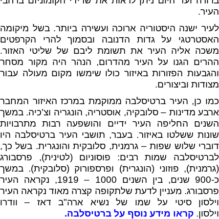
ברורה ועד היום ניתן לראות את שרידי הקומוניזם ברחבי
העיר.
לעיר ישנה היסטוריה ארוכה ועשירה ביותר. בשל מיקומה
האסטרטגי על גדות הדנובה ובסמוך להרי הקרפטים
משכה אליה העיר את תשומת ליבם של שליטי האזור.
ההרים הגנו על העיר מהדרום, הנהר היה מקור מסחר
והגבעות הפזורות באיזור כולו שימשו מקום מעולה עבור
מצודות וביצורים.
כמו כן, העיר ברטיסלבה ממוקמת במרכז האיזור המחבר
ארבע מדינות – סלובקיה, אוסטריה, הונגריה וצ'כיה. במשך
השנים החליפה העיר ידיים והושפעה רבות מתרבויות
שונות ששלטו באיזור. בעבר, תושבי העיר ברטיסלבה היו
דוברי שלוש שפות – גרמנית, סלובקית והונגרית. בשל כך,
לברטיסלבה שמות רבים: פוסוניום (לטינית), פרסבורג
(גרמנית), פוזוני (הונגרית) ופרספורוק (סלובקית). במשך
כ-900 שנים, בין השנים 1000 – 1919, נקראה העיר
פרסבורג. מעניין לדעת שלתקופה קצרה מאוד נקראה העיר
וילסון סיטי על שמו של נשיא ארה"ב דאז – וודרו
וילסון.
קראו מידע נוסף על ברטיסלבה
.