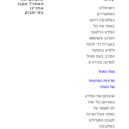
האתר? עקבו
אחרינו
כישראלים
בפייסבוק
המתגוררים
בסלובקיה ריכזנו
באתר את כול
המידע הרלוונטי,
העדכני והשימושי
בעברית כדי להקל
ולסייע בהפקת
המירב בעת הטיול
למדינה נהדרת זו.
צוות האתר
מדיניות הפרטיות
של האתר
אהבתם את המידע
ונעזרתם בו? עזרו
לנו לשמור על
האתר פעיל ועדכני
לטובת המטיילים
בסלובקיה.