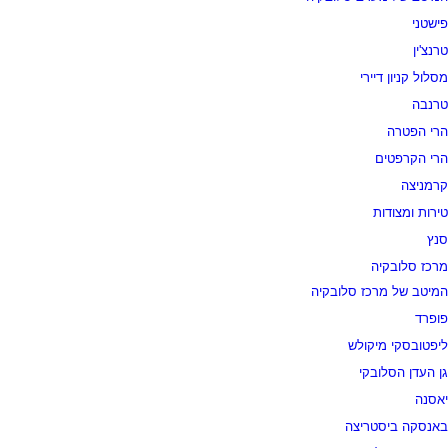
פישטני
טרנצ'ין
מסלול קניון דיירי
טרנבה
הרי הפטרה
הרי הקרפטים
קרמניצה
טירות ומצודות
סנץ
מרכז סלובקיה
המיטב של מרכז סלובקיה
פופרד
ליפטובסקי מיקולש
גן העדן הסלובקי
יאסנה
באנסקה ביסטריצה