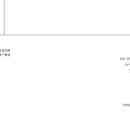
אהבתם
בפייס
תר את
ית
שמור