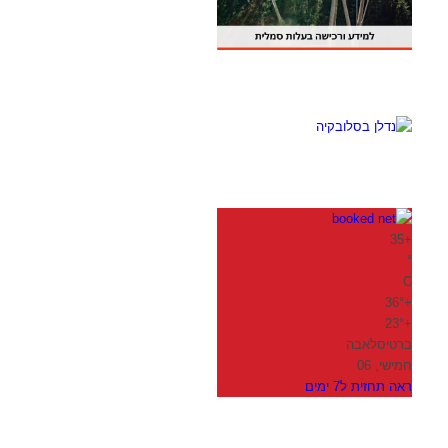
35
+
°
C
36°
+
23°
+
ברטיסלאבה
חמישי, 06
ראה תחזית ל7 ימים