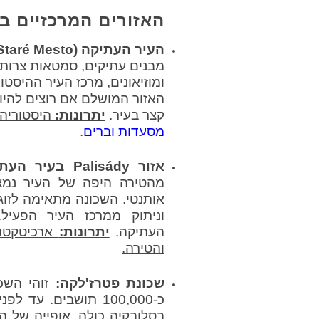
האזורים המרכזיים ב
העיר העתיקה (
Staré Mesto)
מבנים עתיקים, סמטאות צרות ו
ומוזיאונים, מרכז העיר ההיסטו
האזור המושלם אם רוצים להי
קצר בעיר.
יתרונות:
היסטוריה,
מסעדות וברים
.
אזור
Palisády
בעיר העתי
מהטירה היפה של העיר נמצ
אותנטי. השכונה מתאימה לזו
וניתוק ממרכז העיר הפעיל
העתיקה.
יתרונות:
ארכיטקטור
והטירה.
שכונת פטרז'לקה:
זוהי השכ
כ-100,000 תושבים. ע
בסלובקיה כולה. אופייה של ה