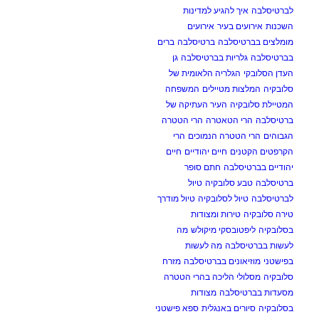
לברטיסלבה
איך להגיע למדינות
השכנות
אירועים בעיר
אירועים
מומלצים בברטיסלבה
ברטיסלבה
ברים
בברטיסלבה
גלריות בברטיסלבה
גן
העדן הסלובקי
הגלריה הלאומית של
סלובקיה
המלצות מטיילים
המשפחה
המטיילת סלובקיה
העיר העתיקה של
ברטיסלבה
הרי הטאטרה
הרי הטטרה
הגבוהים
הרי הטטרה הנמוכים
הרי
הקרפטים הקטנים
חיים יהודיים
חיים
יהודיים בברטיסלבה
חתם סופר
ברטיסלבה
טבע סלובקיה
טיול
לברטיסלבה
טיול לסלובקיה
טיול מודרך
טירה סלובקיה
טירות ומצודות
בסלובקיה
ליפטובסקי מיקולש
מה
לעשות בברטיסלבה
מה לעשות
בפישטני
מוזיאונים בברטיסלבה
מזרח
סלובקיה
מסלולי הליכה בהרי הטטרה
מסעדות בברטיסלבה
מצודות
בסלובקיה
סיורים באנגלית
ספא פישטני