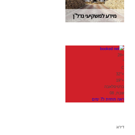
28
+
°
C
32°
+
19°
+
ברטיסלאבה
שבת, 08
ראה תחזית ל7 ימים
דירוג