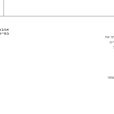
אהבתם
בפייס
תר את
ית
שמור