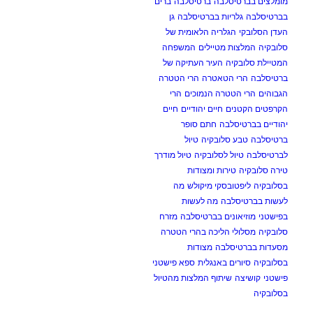
מומלצים בברטיסלבה
ברטיסלבה
ברים
בברטיסלבה
גלריות בברטיסלבה
גן
העדן הסלובקי
הגלריה הלאומית של
סלובקיה
המלצות מטיילים
המשפחה
המטיילת סלובקיה
העיר העתיקה של
ברטיסלבה
הרי הטאטרה
הרי הטטרה
הגבוהים
הרי הטטרה הנמוכים
הרי
הקרפטים הקטנים
חיים יהודיים
חיים
יהודיים בברטיסלבה
חתם סופר
ברטיסלבה
טבע סלובקיה
טיול
לברטיסלבה
טיול לסלובקיה
טיול מודרך
טירה סלובקיה
טירות ומצודות
בסלובקיה
ליפטובסקי מיקולש
מה
לעשות בברטיסלבה
מה לעשות
בפישטני
מוזיאונים בברטיסלבה
מזרח
סלובקיה
מסלולי הליכה בהרי הטטרה
מסעדות בברטיסלבה
מצודות
בסלובקיה
סיורים באנגלית
ספא פישטני
פישטני
קושיצה
שיתוף המלצות מהטיול
בסלובקיה