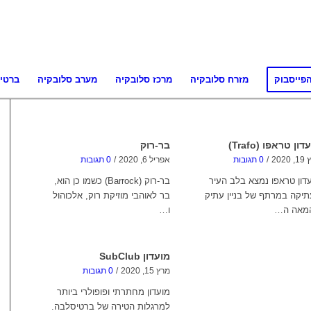
פייסבוק
מזרח סלובקיה
מרכז סלובקיה
מערב סלובקיה
ברטי
דון טראפו (Trafo)
בר-רוק
2020
/
0 תגובות
אפריל 6, 2020
/
0 תגובות
דון טראפו נמצא בלב העיר
בר-רוק (Barrock) כשמו כן הוא,
יקה במרתף של בניין עתיק
בר לאוהבי מוזיקת רוק, אלכוהול
מאה ה…
ו…
מועדון SubClub
מרץ 15, 2020
/
0 תגובות
מועדון מחתרתי ופופולרי ביותר
למרגלות הטירה של ברטיסלבה.