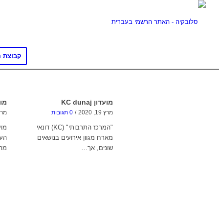
קבוצת ה
מועדון KC dunaj
מוע
מרץ 19, 2020
/
0 תגובות
מרץ 19, 
"המרכז התרבותי" (KC) דונאי
מוע
מארח מגוון אירועים בנושאים
העת
שונים, אך…
מה