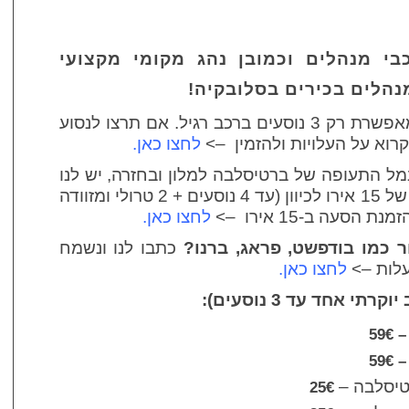
בי מנהלים וכמובן נהג מקומי מקצועי
נהלים בכירים בסלובקיה!
לשם נוחות מירבית, החברה מאפשרת רק 3 נוסעים ברכב רגיל. אם תרצו לנסוע
לחצו כאן.
מל התעופה של ברטיסלבה למלון ובחזרה, יש לנו
שירות נפרד עם הסעה בעלות של 15 אירו לכיוון (עד 4 נוסעים + 2 טרולי ומזוודה
סעה ב-15 אירו –>
לחצו כאן.
ר כמו בודפשט, פראג, ברנו?
כתבו לנו ונשמח
לות –>
לחצו כאן.
י אחד עד 3 נוסעים):
59
59
טיסלבה –
25€