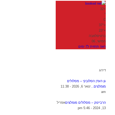
32
+
°
C
37°
+
23°
+
ברטיסלאבה
חמישי, 06
ראה תחזית ל7 ימים
דירוג
גן העדן הסלובקי – מסלולים
מומלצים...
ינואר 6, 2026 - 11:38
am
הרביינוק – מסלולים מומלצים
אפריל
13, 2024 - 5:46 pm