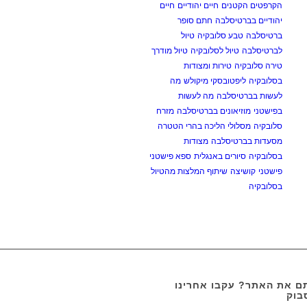
הקרפטים הקטנים
חיים יהודיים
חיים
יהודיים בברטיסלבה
חתם סופר
ברטיסלבה
טבע סלובקיה
טיול
לברטיסלבה
טיול לסלובקיה
טיול מודרך
טירה סלובקיה
טירות ומצודות
בסלובקיה
ליפטובסקי מיקולש
מה
לעשות בברטיסלבה
מה לעשות
בפישטני
מוזיאונים בברטיסלבה
מזרח
סלובקיה
מסלולי הליכה בהרי הטטרה
מסעדות בברטיסלבה
מצודות
בסלובקיה
סיורים באנגלית
ספא פישטני
פישטני
קושיצה
שיתוף המלצות מהטיול
בסלובקיה
 את האתר? עקבו אחרינו
בוק