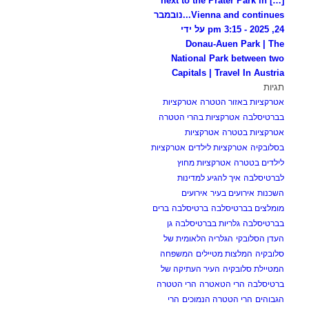
[…] next to the Prater Park in
Vienna and continues...
נובמבר
24, 2025 - 3:15 pm על ידי
Donau-Auen Park | The
National Park between two
Capitals | Travel In Austria
תגיות
אטרקציות באזור הטטרה
אטרקציות
בברטיסלבה
אטרקציות בהרי הטטרה
אטרקציות בטטרה
אטרקציות
בסלובקיה
אטרקציות לילדים
אטרקציות
לילדים בטטרה
אטרקציות מחוץ
לברטיסלבה
איך להגיע למדינות
השכנות
אירועים בעיר
אירועים
מומלצים בברטיסלבה
ברטיסלבה
ברים
בברטיסלבה
גלריות בברטיסלבה
גן
העדן הסלובקי
הגלריה הלאומית של
סלובקיה
המלצות מטיילים
המשפחה
המטיילת סלובקיה
העיר העתיקה של
ברטיסלבה
הרי הטאטרה
הרי הטטרה
הגבוהים
הרי הטטרה הנמוכים
הרי