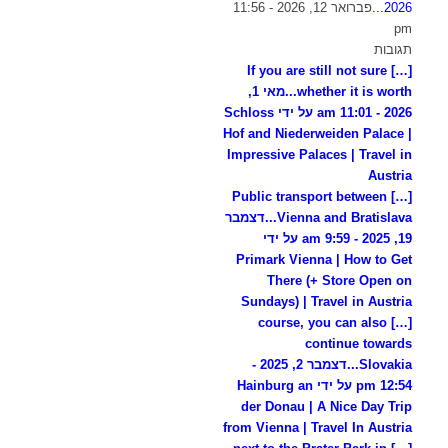
2026...
פברואר 12, 2026 - 11:56
pm
תגובות
[…] If you are still not sure
whether it is worth...
מאי 1,
2026 - 11:01 am על ידי Schloss
Hof and Niederweiden Palace |
Impressive Palaces | Travel in
Austria
[…] Public transport between
Vienna and Bratislava...
דצמבר
19, 2025 - 9:59 am על ידי
Primark Vienna | How to Get
There (+ Store Open on
Sundays) | Travel in Austria
[…] course, you can also
continue towards
Slovakia...
דצמבר 2, 2025 -
12:54 pm על ידי Hainburg an
der Donau | A Nice Day Trip
from Vienna | Travel In Austria