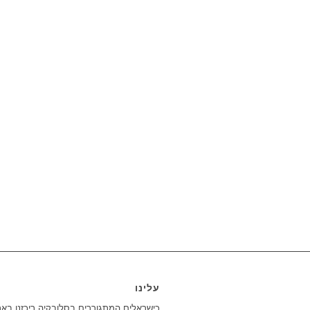
עלינו
כישראלים המתגוררים בסלובקיה ריכזנו בא