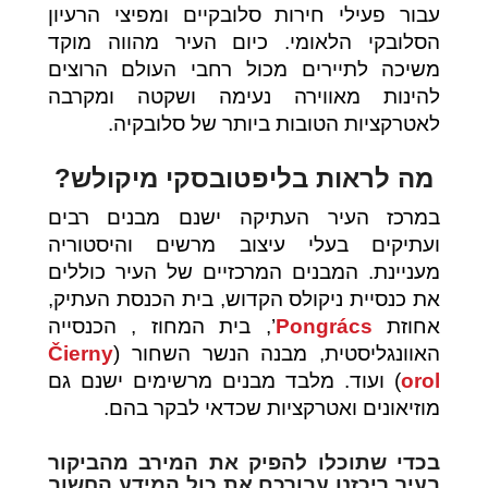
עבור פעילי חירות סלובקיים ומפיצי הרעיון
הסלובקי הלאומי. כיום העיר מהווה מוקד
משיכה לתיירים מכול רחבי העולם הרוצים
להינות מאווירה נעימה ושקטה ומקרבה
לאטרקציות הטובות ביותר של סלובקיה.
מה לראות בליפטובסקי מיקולש?
במרכז העיר העתיקה ישנם מבנים רבים
ועתיקים בעלי עיצוב מרשים והיסטוריה
מעניינת. המבנים המרכזיים של העיר כוללים
את כנסיית ניקולס הקדוש, בית הכנסת העתיק,
אחוזת
Pongrács
’, בית המחוז , הכנסייה
האוונגליסטית, מבנה הנשר השחור (
Čierny
orol
) ועוד. מלבד מבנים מרשימים ישנם גם
מוזיאונים ואטרקציות שכדאי לבקר בהם.
בכדי שתוכלו להפיק את המירב מהביקור
בעיר ריכזנו עבורכם את כול המידע החשוב