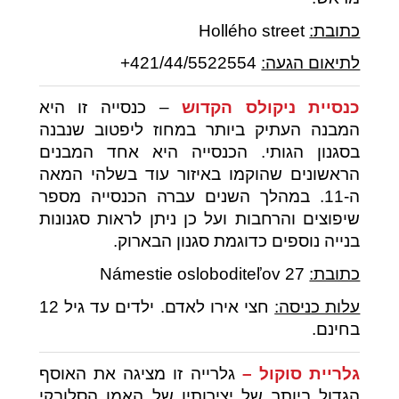
כתובת:
Hollého street
לתיאום הגעה:
421/44/5522554+
כנסיית ניקולס הקדוש
– כנסייה זו היא
המבנה העתיק ביותר במחוז ליפטוב שנבנה
בסגנון הגותי. הכנסייה היא אחד המבנים
הראשונים שהוקמו באיזור עוד בשלהי המאה
ה-11. במהלך השנים עברה הכנסייה מספר
שיפוצים והרחבות ועל כן ניתן לראות סגנונות
בנייה נוספים כדוגמת סגנון הבארוק.
כתובת:
Námestie osloboditeľov 27
עלות כניסה:
חצי אירו לאדם. ילדים עד גיל 12
בחינם.
גלריית סוקול –
גלרייה זו מציגה את האוסף
הגדול ביותר של יצירותיו של האמן הסלובקי