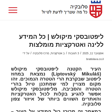
ליפטובסקי מיקולש | כל המידע
ללינה ואטרקציות מומלצות
/
/
/
אוקטובר 11, 2025
3 תגובות
ב
אטרקציות
,
מרכז סלובקיה
על ידי
bratislava.co.il
העיר הקטנה ליפטובסקי מיקולש
(Liptovský Mikuláš) נמצאת במחוז
ליפטוב שבקרבת הרי הטטרה הנמוכים. זהו
מקום מצויין למי שמתכנן טיול בהרי
הטטרה והסביבה. מליפטובסקי מיקולש
אפשר להגיע בקלות לכול האטרקציות
והאתרים השווים ביותר של איזור צפון
סלובקיה.
במאמר זה מרוכז כול המידע על העיר –