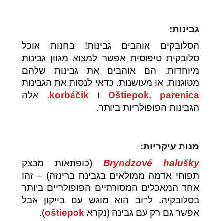
גבינות:
הסלובקים אוהבים גבינות! בחנות אוכל
סלובקית טיפוסית אפשר למצוא מגוון גבינות
מיוחדות. הם אוהבים את גבינות שלהם
מטוגנות, או מעושנות. כדאי לנסות את הגבינות
parenica
,
Oštiepok
ו
korbáčik
. אלה
הגבינות הפופולריות ביותר.
מנות עיקריות:
Bryndzové halušky
(כופתאות מבצק
תפוחי אדמה ממולאים בגבינת ברינזה) – זהו
אחד המאכלים המסורתיים הפופולריים ביותר
בסלובקיה. לרוב הוא מוגש עם בייקון אבל
אפשר גם רק עם גבינה (נקרא
oštiepok
).