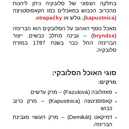
בחלקה הצפוני של סלובקיה ניתן ליהנות
מהכרוב הכבוש במאכלים כמו הקאפוסטניצה
(
kapustnica
), גולש או
strapačky
.
מאכל נוסף האהוב על הסלובקים הוא הברינזה
(
bryndza
) – גבינה מחלב כבשים. ייצור
הברינזה החל כבר בשנת 1787 במזרח
סלובקיה.
סוגי האוכל הסלובקי:
מרקים:
פאזולובה (Fazulová) – מרק עדשים
קאפוסניטצה (Kapustnica) – מרק כרוב
כבוש
דמיקאט (Demikát) – מרק העשוי מגבינת
הברינזה.