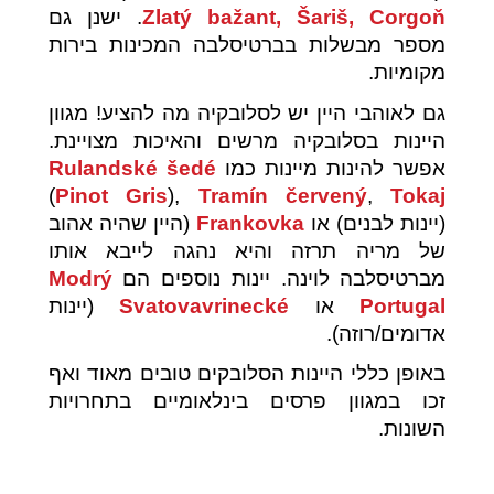
Zlatý bažant, Šariš, Corgoň
. ישנן גם
מספר מבשלות בברטיסלבה המכינות בירות
מקומיות.
גם לאוהבי היין יש לסלובקיה מה להציע! מגוון
היינות בסלובקיה מרשים והאיכות מצויינת.
אפשר להינות מיינות כמו
Rulandské šedé
(
Pinot Gris
),
Tramín červený
,
Tokaj
(יינות לבנים) או
Frankovka
(היין שהיה אהוב
של מריה תרזה והיא נהגה לייבא אותו
מברטיסלבה לוינה. יינות נוספים הם
Modrý
Portugal
או
Svatovavrinecké
(יינות
אדומים/רוזה).
באופן כללי היינות הסלובקים טובים מאוד ואף
זכו במגוון פרסים בינלאומיים בתחרויות
השונות.