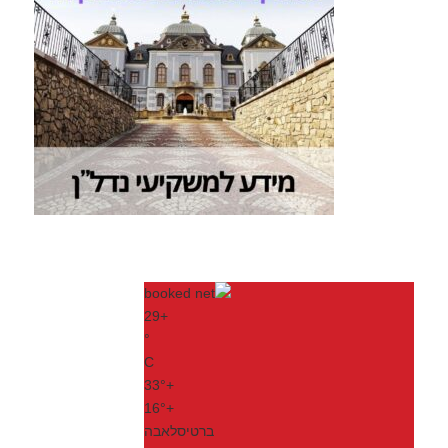
29
+
°
C
33°
+
16°
+
ברטיסלאבה