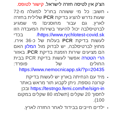
הצ'ק אין לטיסה חזרה לישראל.
קישור לטופס
.
חשוב: כל מי ששוהה בחו"ל למעלה מ-72
שעות נדרש להציג בדיקת
PCR
שלילית בחזרה
לארץ. גם עבור מחוסנים! מי שמגיע
לברטיסלבה יכול להיעזר בשירות המעבדה הזו
https://www.rychlotest-covid.sk/
בכדי
לעשות בדיקת
PCR
בעלות של כ-36 אירו.
מחוץ לברטיסלבה, יש לבדוק מול
המלון
האם
הם מציעים שירות הזמנת בדיקת
PCR
. באזור
הרי הטטרה
אפשר לעשות בדיקת PCR בבית
החולים של פופרד:
https://www.nemocnicapp.sk/?p=20435
מיד עם הנחיתה בארץ יש לעשות בדיקת
קורונה נוספת. ניתן לקבוע תור מראש באתר
https://testngo.femi.com/he/sign-in
ובכן
לחסוך 20 שקלים (תשלמו 80 שקלים במקום
100).
ילדים חייבים בבידוד לאחר החזרה לארץ.