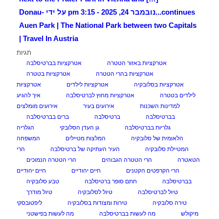
continues...
נובמבר 24, 2025 - 3:15 pm על ידי Donau-
Auen Park | The National Park between two Capitals
| Travel In Austria
תגיות
אטרקציות באזור הטטרה
אטרקציות בברטיסלבה
אטרקציות בהרי הטטרה
אטרקציות בטטרה
אטרקציות בסלובקיה
אטרקציות לילדים
אטרקציות
לילדים בטטרה
אטרקציות מחוץ לברטיסלבה
איך להגיע
למדינות השכנות
אירועים בעיר
אירועים מומלצים
בברטיסלבה
ברטיסלבה
ברים בברטיסלבה
גלריות בברטיסלבה
גן העדן הסלובקי
הגלריה
הלאומית של סלובקיה
המלצות מטיילים
המשפחה
המטיילת סלובקיה
העיר העתיקה של ברטיסלבה
הרי
הטאטרה
הרי הטטרה הגבוהים
הרי הטטרה הנמוכים
הרי הקרפטים הקטנים
חיים יהודיים
חיים יהודיים
בברטיסלבה
חתם סופר ברטיסלבה
טבע סלובקיה
טיול לברטיסלבה
טיול לסלובקיה
טיול מודרך
טירה סלובקיה
טירות ומצודות בסלובקיה
ליפטובסקי
מיקולש
מה לעשות בברטיסלבה
מה לעשות בפישטני