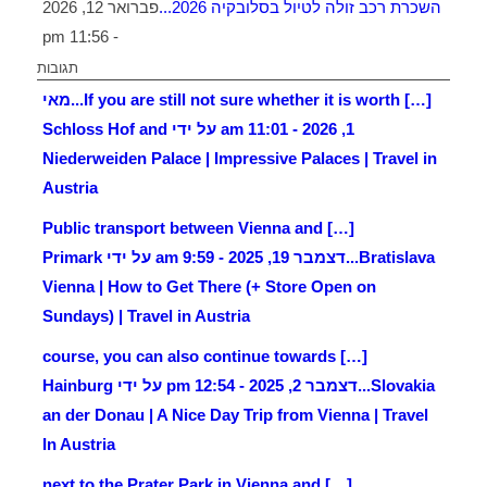
השכרת רכב זולה לטיול בסלובקיה 2026...
פברואר 12, 2026
- 11:56 pm
תגובות
[…] If you are still not sure whether it is worth...
מאי
1, 2026 - 11:01 am על ידי Schloss Hof and
Niederweiden Palace | Impressive Palaces | Travel in
Austria
[…] Public transport between Vienna and
Bratislava...
דצמבר 19, 2025 - 9:59 am על ידי Primark
Vienna | How to Get There (+ Store Open on
Sundays) | Travel in Austria
[…] course, you can also continue towards
Slovakia...
דצמבר 2, 2025 - 12:54 pm על ידי Hainburg
an der Donau | A Nice Day Trip from Vienna | Travel
In Austria
[…] next to the Prater Park in Vienna and