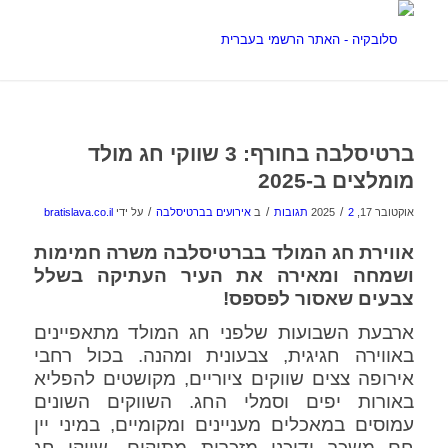
ברטיסלבה בחורף: 3 שווקי חג מולד
מומלצים ב-2025
/
/
/
אוקטובר 17, 2025
2 תגובות
ב
אירועים בברטיסלבה
על ידי
bratislava.co.il
אווירת חג המולד בברטיסלבה משרה חמימות
ושמחה ומאירה את העיר העתיקה בשלל
צבעים שאסור לפספס!
ארבעת השבועות שלפני חג המולד מתאפיינים
באווירה חגיגית, צבעונית ומהנה. בכול רחבי
אירופה צצים שווקים ציוריים, מקושטים להפליא
באורות יפים וסמלי החג. השווקים השונים
עמוסים במאכלים מעניינים ומקומיים, במיני יין
חם משכר ודוכני מזכרות מתוקים. שווקי חג