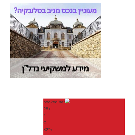
28
+
°
C
32°
+