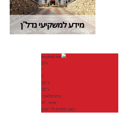
27
+
°
C
32°
+
22°
+
ברטיסלאבה
שישי, 07
ראה תחזית ל7 ימים