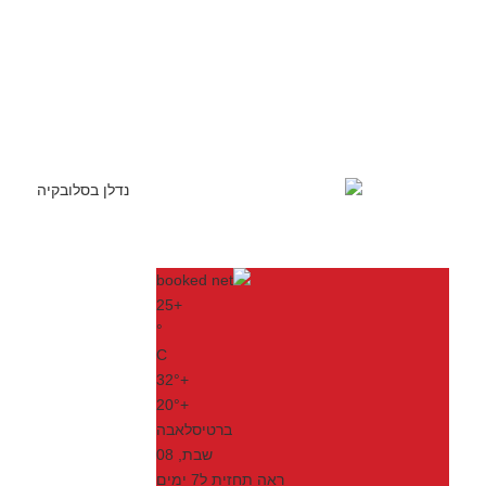
25
+
°
C
32°
+
20°
+
ברטיסלאבה
שבת, 08
ראה תחזית ל7 ימים