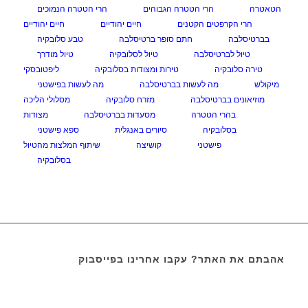
הטאטרה
הרי הטטרה הגבוהים
הרי הטטרה הנמוכים
הרי הקרפטים הקטנים
חיים יהודיים
חיים יהודיים
בברטיסלבה
חתם סופר ברטיסלבה
טבע סלובקיה
טיול לברטיסלבה
טיול לסלובקיה
טיול מודרך
טירה סלובקיה
טירות ומצודות בסלובקיה
ליפטובסקי
מיקולש
מה לעשות בברטיסלבה
מה לעשות בפישטני
מוזיאונים בברטיסלבה
מזרח סלובקיה
מסלולי הליכה
בהרי הטטרה
מסעדות בברטיסלבה
מצודות
בסלובקיה
סיורים באנגלית
ספא פישטני
פישטני
קושיצה
שיתוף המלצות מהטיול
בסלובקיה
אהבתם את האתר? עקבו אחרינו בפייסבוק