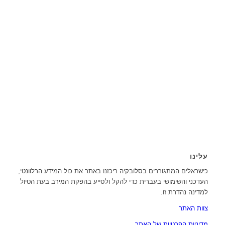
עלינו
כישראלים המתגוררים בסלובקיה ריכזנו באתר את כול המידע הרלוונטי,
העדכני והשימושי בעברית כדי להקל ולסייע בהפקת המירב בעת הטיול
למדינה נהדרת זו.
צוות האתר
מדיניות הפרטיות של האתר