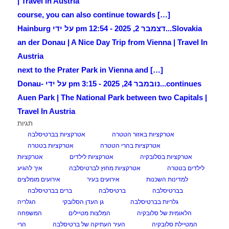
| Travel in Austria
[…] course, you can also continue towards
Slovakia...
דצמבר 2, 2025 - 12:54 pm על ידי Hainburg
an der Donau | A Nice Day Trip from Vienna | Travel In
Austria
[…] next to the Prater Park in Vienna and
continues...
נובמבר 24, 2025 - 3:15 pm על ידי Donau-
Auen Park | The National Park between two Capitals |
Travel In Austria
תגיות
אטרקציות באזור הטטרה
אטרקציות בברטיסלבה
אטרקציות בהרי הטטרה
אטרקציות בטטרה
אטרקציות בסלובקיה
אטרקציות לילדים
אטרקציות
לילדים בטטרה
אטרקציות מחוץ לברטיסלבה
איך להגיע
למדינות השכנות
אירועים בעיר
אירועים מומלצים
בברטיסלבה
ברטיסלבה
ברים בברטיסלבה
גלריות בברטיסלבה
גן העדן הסלובקי
הגלריה
הלאומית של סלובקיה
המלצות מטיילים
המשפחה
המטיילת סלובקיה
העיר העתיקה של ברטיסלבה
הרי