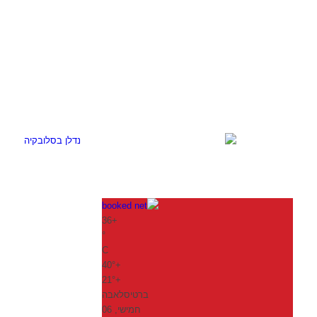
36
+
°
C
40°
+
21°
+
ברטיסלאבה
חמישי, 06