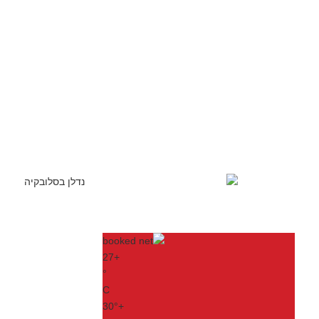
27
+
°
C
30°
+