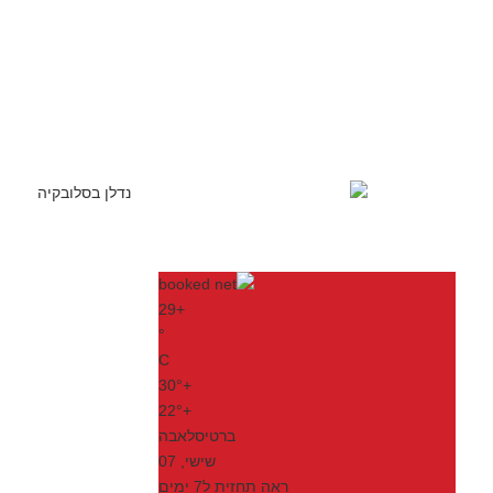
29
+
°
C
30°
+
22°
+
ברטיסלאבה
שישי, 07
ראה תחזית ל7 ימים