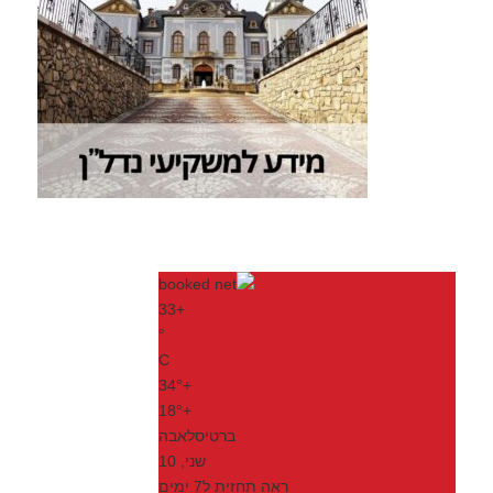
33
+
°
C
34°
+
18°
+
ברטיסלאבה
שני, 10
ראה תחזית ל7 ימים