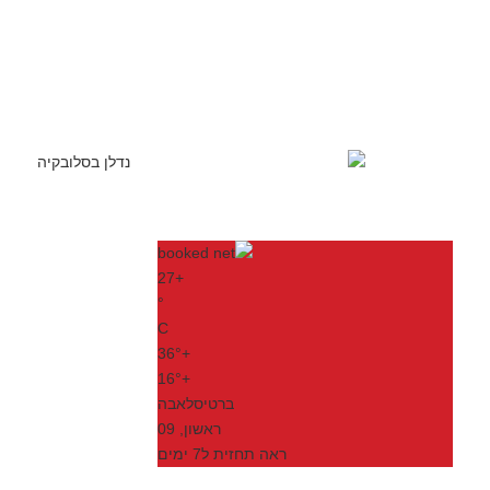
27
+
°
C
36°
+
16°
+
ברטיסלאבה
ראשון, 09
ראה תחזית ל7 ימים