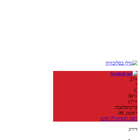
27
+
°
C
36°
+
17°
+
ברטיסלאבה
ראשון, 09
ראה תחזית ל7 ימים
דירוג