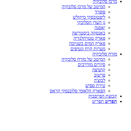
מרכז סלובקיה
המיטב של מרכז סלובקיה
פופרד
ליפטובסקי מיקולש
גן העדן הסלובקי
יאסנה
באנסקה ביסטריצה
פארק טטרהלנדיה
פארק המים בשניובה
מערות קרח ונטיפים
מזרח סלובקיה
המיטב של מזרח סלובקיה
סיורים מודרכים
קושיצה
פרשוב
לבוצ'ה
טירת ספיש
הפארק הלאומי סלובנסקי קראס
קבוצת הפייסבוק
תפריט
תפריט