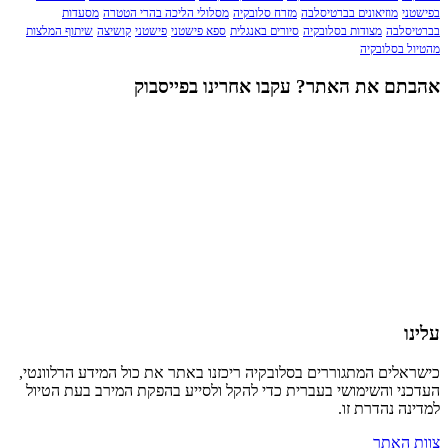
בפישטני
מוזיאונים בברטיסלבה
מזרח סלובקיה
מסלולי הליכה בהרי הטטרה
מסעדות
בברטיסלבה
מצודות בסלובקיה
סיורים באנגלית
ספא פישטני
פישטני
קושיצה
שיתוף המלצות
מהטיול בסלובקיה
אהבתם את האתר? עקבו אחרינו בפייסבוק
עלינו
כישראלים המתגוררים בסלובקיה ריכזנו באתר את כול המידע הרלוונטי,
העדכני והשימושי בעברית כדי להקל ולסייע בהפקת המירב בעת הטיול
למדינה נהדרת זו.
צוות האתר