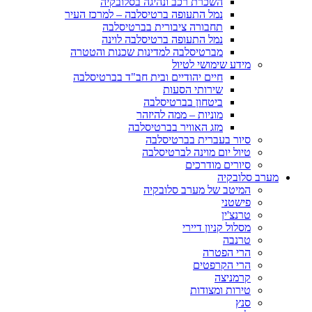
השכרת רכב ונהיגה בסלובקיה
נמל התעופה ברטיסלבה – למרכז העיר
תחבורה ציבורית בברטיסלבה
נמל התעופה ברטיסלבה לוינה
מברטיסלבה למדינות שכנות והטטרה
מידע שימושי לטיול
חיים יהודיים ובית חב"ד בברטיסלבה
שירותי הסעות
ביטחון בברטיסלבה
מוניות – ממה להיזהר
מזג האוויר בברטיסלבה
סיור בעברית בברטיסלבה
טיול יום מוינה לברטיסלבה
סיורים מודרכים
מערב סלובקיה
המיטב של מערב סלובקיה
פישטני
טרנצ'ין
מסלול קניון דיירי
טרנבה
הרי הפטרה
הרי הקרפטים
קרמניצה
טירות ומצודות
סנץ