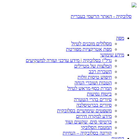
מפה
מסלולים מוכנים לטיול
מפת אטרקציות מפורטת
מידע שימושי
נדל”ן בסלובקיה | מידע עדכני ועזרה למשקיעים
המלצות של מטיילים
השכרת רכב
חיפוש טיסות זולות
הטבות ושוברי הנחה
המרת כסף מראש לטיול
ביטוח נסיעות
סיורים בהרי הטטרה
סיורים בברטיסלבה
משפטים שימושיים בסלובקית
מידע למקרה חירום
כרטיסי סים, שקעים ועוד
המטבח הסלובקי
קורונה בסלובקיה – הנחיות
הסעות