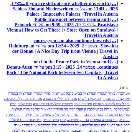
[…] If you are still not sure whether it is worth...
מאי 1,
2026 - 11:01 am על ידי Schloss Hof and Niederweiden
Palace | Impressive Palaces | Travel in Austria
[…] Public transport between Vienna and
Bratislava...
דצמבר 19, 2025 - 9:59 am על ידי Primark
Vienna | How to Get There (+ Store Open on Sundays) |
Travel in Austria
[…] course, you can also continue towards
Slovakia...
דצמבר 2, 2025 - 12:54 pm על ידי Hainburg an
der Donau | A Nice Day Trip from Vienna | Travel In
Austria
[…] next to the Prater Park in Vienna and
continues...
נובמבר 24, 2025 - 3:15 pm על ידי Donau-Auen
Park | The National Park between two Capitals | Travel
In Austria
תגיות
אטרקציות באזור הטטרה
אטרקציות בברטיסלבה
אטרקציות בהרי הטטרה
אטרקציות בטטרה
אטרקציות בסלובקיה
אטרקציות לילדים
אטרקציות לילדים בטטרה
אטרקציות מחוץ לברטיסלבה
איך להגיע למדינות השכנות
אירועים בעיר
אירועים מומלצים בברטיסלבה
ברטיסלבה
ברים
בברטיסלבה
גלריות בברטיסלבה
גן העדן הסלובקי
הגלריה הלאומית של סלובקיה
המלצות
מטיילים
המשפחה המטיילת סלובקיה
העיר העתיקה של ברטיסלבה
הרי הטאטרה
הרי הטטרה
הגבוהים
הרי הטטרה הנמוכים
הרי הקרפטים הקטנים
חיים יהודיים
חיים יהודיים בברטיסלבה
חתם סופר ברטיסלבה
טבע סלובקיה
טיול לברטיסלבה
טיול לסלובקיה
טיול מודרך
טירה
סלובקיה
טירות ומצודות בסלובקיה
ליפטובסקי מיקולש
מה לעשות בברטיסלבה
מה לעשות