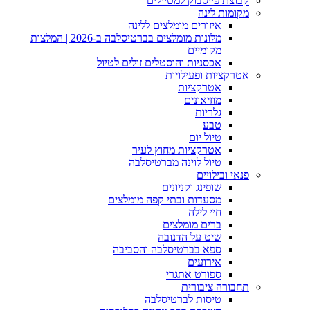
קבוצת פייסבוק למטיילים
מקומות לינה
איזורים מומלצים ללינה
מלונות מומלצים בברטיסלבה ב-2026 | המלצות
מקומיים
אכסניות והוסטלים זולים לטיול
אטרקציות ופעילויות
אטרקציות
מוזיאונים
גלריות
טבע
טיול יום
אטרקציות מחוץ לעיר
טיול לוינה מברטיסלבה
פנאי ובילויים
שופינג וקניונים
מסעדות ובתי קפה מומלצים
חיי לילה
ברים מומלצים
שיט על הדנובה
ספא בברטיסלבה והסביבה
אירועים
ספורט אתגרי
תחבורה ציבורית
טיסות לברטיסלבה