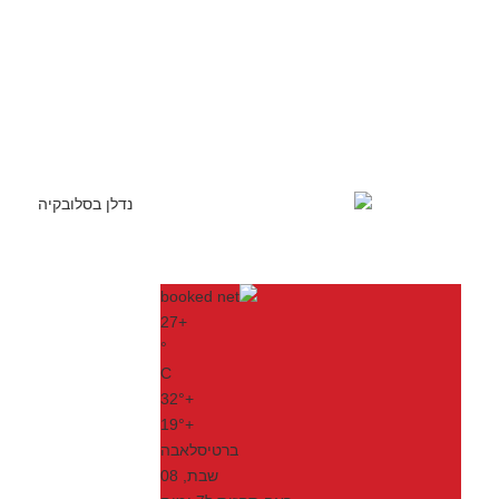
27
+
°
C
32°
+
19°
+
ברטיסלאבה
שבת, 08