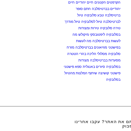
הקרפטים הקטנים
חיים יהודיים
חיים
יהודיים בברטיסלבה
חתם סופר
ברטיסלבה
טבע סלובקיה
טיול
לברטיסלבה
טיול לסלובקיה
טיול מודרך
טירה סלובקיה
טירות ומצודות
בסלובקיה
ליפטובסקי מיקולש
מה
לעשות בברטיסלבה
מה לעשות
בפישטני
מוזיאונים בברטיסלבה
מזרח
סלובקיה
מסלולי הליכה בהרי הטטרה
מסעדות בברטיסלבה
מצודות
בסלובקיה
סיורים באנגלית
ספא פישטני
פישטני
קושיצה
שיתוף המלצות מהטיול
בסלובקיה
 את האתר? עקבו אחרינו
בוק