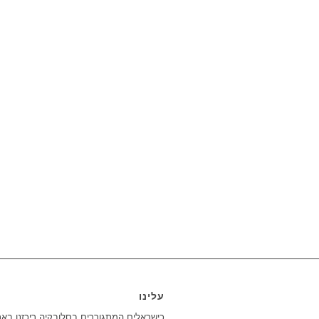
עלינו
כישראלים המתגוררים בסלובקיה ריכזנו בא