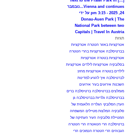
[…] next to the Prater Park in
Vienna and continues...
נובמבר
24, 2025 - 3:15 pm על ידי
Donau-Auen Park | The
National Park between two
Capitals | Travel In Austria
תגיות
אטרקציות באזור הטטרה
אטרקציות
בברטיסלבה
אטרקציות בהרי הטטרה
אטרקציות בטטרה
אטרקציות
בסלובקיה
אטרקציות לילדים
אטרקציות
לילדים בטטרה
אטרקציות מחוץ
לברטיסלבה
איך להגיע למדינות
השכנות
אירועים בעיר
אירועים
מומלצים בברטיסלבה
ברטיסלבה
ברים
בברטיסלבה
גלריות בברטיסלבה
גן
העדן הסלובקי
הגלריה הלאומית של
סלובקיה
המלצות מטיילים
המשפחה
המטיילת סלובקיה
העיר העתיקה של
ברטיסלבה
הרי הטאטרה
הרי הטטרה
הגבוהים
הרי הטטרה הנמוכים
הרי