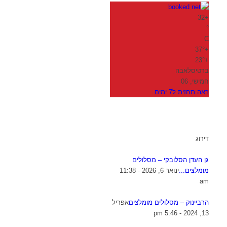
32
+
°
C
37°
+
23°
+
ברטיסלאבה
חמישי, 06
ראה תחזית ל7 ימים
דירוג
גן העדן הסלובקי – מסלולים
מומלצים...
ינואר 6, 2026 - 11:38
am
הרביינוק – מסלולים מומלצים
אפריל
13, 2024 - 5:46 pm