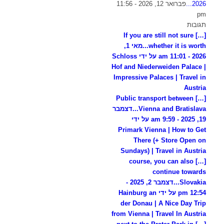
2026...
פברואר 12, 2026 - 11:56
pm
תגובות
[…] If you are still not sure
whether it is worth...
מאי 1,
2026 - 11:01 am על ידי Schloss
Hof and Niederweiden Palace |
Impressive Palaces | Travel in
Austria
[…] Public transport between
Vienna and Bratislava...
דצמבר
19, 2025 - 9:59 am על ידי
Primark Vienna | How to Get
There (+ Store Open on
Sundays) | Travel in Austria
[…] course, you can also
continue towards
Slovakia...
דצמבר 2, 2025 -
12:54 pm על ידי Hainburg an
der Donau | A Nice Day Trip
from Vienna | Travel In Austria