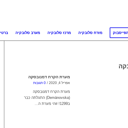
פייסבוק
מזרח סלובקיה
מרכז סלובקיה
מערב סלובקיה
ברטי
קה
מערת הקרח דמנובסקה
אפריל 4, 2020
/
0 תגובות
מערת הקרח דמנובסקה
(Demänovska) התגלתה כבר
ב1299! זוהי מערת ה…