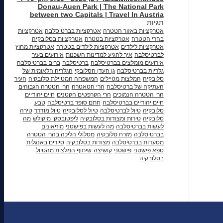
Donau-Auen Park | The National Park
between two Capitals | Travel In Austria
תגיות
אטרקציות באזור הטטרה
אטרקציות בברטיסלבה
אטרקציות
בהרי הטטרה
אטרקציות בטטרה
אטרקציות בסלובקיה
אטרקציות לילדים
אטרקציות לילדים בטטרה
אטרקציות מחוץ
לברטיסלבה
איך להגיע למדינות השכנות
אירועים בעיר
אירועים מומלצים בברטיסלבה
ברטיסלבה
ברים בברטיסלבה
גלריות בברטיסלבה
גן העדן הסלובקי
הגלריה הלאומית של
סלובקיה
המלצות מטיילים
המשפחה המטיילת סלובקיה
העיר
העתיקה של ברטיסלבה
הרי הטאטרה
הרי הטטרה הגבוהים
הרי הטטרה הנמוכים
הרי הקרפטים הקטנים
חיים יהודיים
חיים יהודיים בברטיסלבה
חתם סופר ברטיסלבה
טבע
סלובקיה
טיול לברטיסלבה
טיול לסלובקיה
טיול מודרך
טירה
סלובקיה
טירות ומצודות בסלובקיה
ליפטובסקי מיקולש
מה
לעשות בברטיסלבה
מה לעשות בפישטני
מוזיאונים
בברטיסלבה
מזרח סלובקיה
מסלולי הליכה בהרי הטטרה
מסעדות בברטיסלבה
מצודות בסלובקיה
סיורים באנגלית
ספא פישטני
פישטני
קושיצה
שיתוף המלצות מהטיול
בסלובקיה