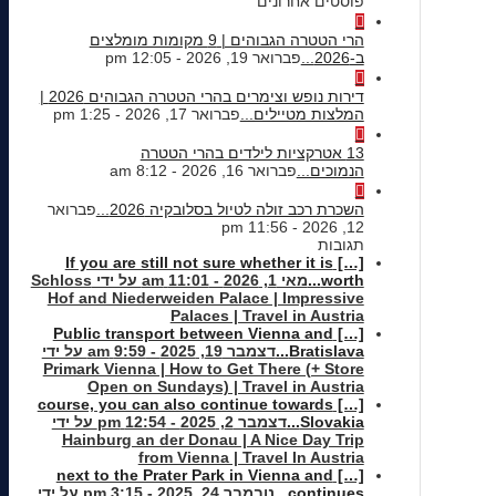
פוסטים אחרונים
הרי הטטרה הגבוהים | 9 מקומות מומלצים
ב-2026...
פברואר 19, 2026 - 12:05 pm
דירות נופש וצימרים בהרי הטטרה הגבוהים 2026 |
המלצות מטיילים...
פברואר 17, 2026 - 1:25 pm
13 אטרקציות לילדים בהרי הטטרה
הנמוכים...
פברואר 16, 2026 - 8:12 am
השכרת רכב זולה לטיול בסלובקיה 2026...
פברואר
12, 2026 - 11:56 pm
תגובות
[…] If you are still not sure whether it is
worth...
מאי 1, 2026 - 11:01 am על ידי Schloss
Hof and Niederweiden Palace | Impressive
Palaces | Travel in Austria
[…] Public transport between Vienna and
Bratislava...
דצמבר 19, 2025 - 9:59 am על ידי
Primark Vienna | How to Get There (+ Store
Open on Sundays) | Travel in Austria
[…] course, you can also continue towards
Slovakia...
דצמבר 2, 2025 - 12:54 pm על ידי
Hainburg an der Donau | A Nice Day Trip
from Vienna | Travel In Austria
[…] next to the Prater Park in Vienna and
continues...
נובמבר 24, 2025 - 3:15 pm על ידי