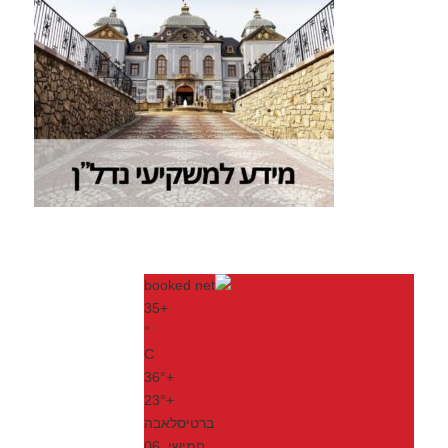
35
+
°
C
36°
+
23°
+
ברטיסלאבה
חמישי, 06