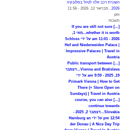
השכרת רכב זולה לטיול בסלובקיה
2026...
פברואר 12, 2026 - 11:56
pm
תגובות
[…] If you are still not sure
whether it is worth...
מאי 1,
2026 - 11:01 am על ידי Schloss
Hof and Niederweiden Palace |
Impressive Palaces | Travel in
Austria
[…] Public transport between
Vienna and Bratislava...
דצמבר
19, 2025 - 9:59 am על ידי
Primark Vienna | How to Get
There (+ Store Open on
Sundays) | Travel in Austria
[…] course, you can also
continue towards
Slovakia...
דצמבר 2, 2025 -
12:54 pm על ידי Hainburg an
der Donau | A Nice Day Trip