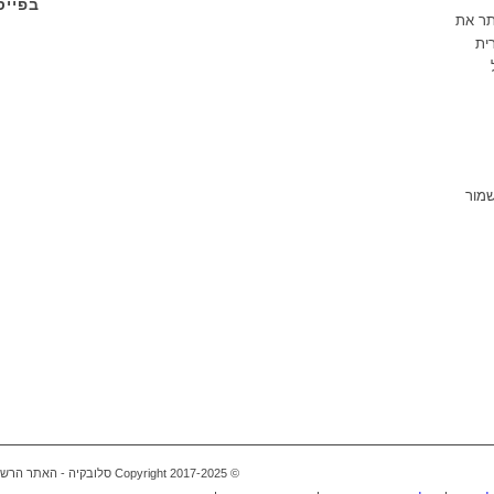
בפייס
תר את
ית
שמור
© Copyright 2017-2025 סלובקיה - האתר הרשמי בעברית -