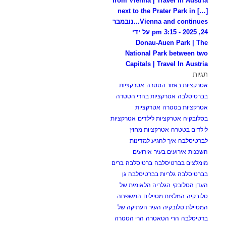
from Vienna | Travel In Austria
[…] next to the Prater Park in
Vienna and continues...
נובמבר
24, 2025 - 3:15 pm על ידי
Donau-Auen Park | The
National Park between two
Capitals | Travel In Austria
תגיות
אטרקציות באזור הטטרה
אטרקציות
בברטיסלבה
אטרקציות בהרי הטטרה
אטרקציות בטטרה
אטרקציות
בסלובקיה
אטרקציות לילדים
אטרקציות
לילדים בטטרה
אטרקציות מחוץ
לברטיסלבה
איך להגיע למדינות
השכנות
אירועים בעיר
אירועים
מומלצים בברטיסלבה
ברטיסלבה
ברים
בברטיסלבה
גלריות בברטיסלבה
גן
העדן הסלובקי
הגלריה הלאומית של
סלובקיה
המלצות מטיילים
המשפחה
המטיילת סלובקיה
העיר העתיקה של
ברטיסלבה
הרי הטאטרה
הרי הטטרה