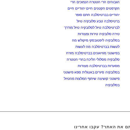
הגבוהים
הרי הטטרה הנמוכים
הרי
הקרפטים הקטנים
חיים יהודיים
חיים
יהודיים בברטיסלבה
חתם סופר
ברטיסלבה
טבע סלובקיה
טיול
לברטיסלבה
טיול לסלובקיה
טיול מודרך
טירה סלובקיה
טירות ומצודות
בסלובקיה
ליפטובסקי מיקולש
מה
לעשות בברטיסלבה
מה לעשות
בפישטני
מוזיאונים בברטיסלבה
מזרח
סלובקיה
מסלולי הליכה בהרי הטטרה
מסעדות בברטיסלבה
מצודות
בסלובקיה
סיורים באנגלית
ספא פישטני
פישטני
קושיצה
שיתוף המלצות מהטיול
בסלובקיה
 את האתר? עקבו אחרינו