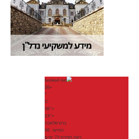
35
+
°
C
36°
+
23°
+
ברטיסלאבה
חמישי, 06
ראה תחזית ל7 ימים