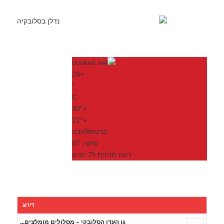
29
+
°
C
30°
+
22°
+
ברטיסלאבה
שישי, 07
ראה תחזית ל7 ימים
דירוג
גן העדן הסלובקי – מסלולים מומלצים...