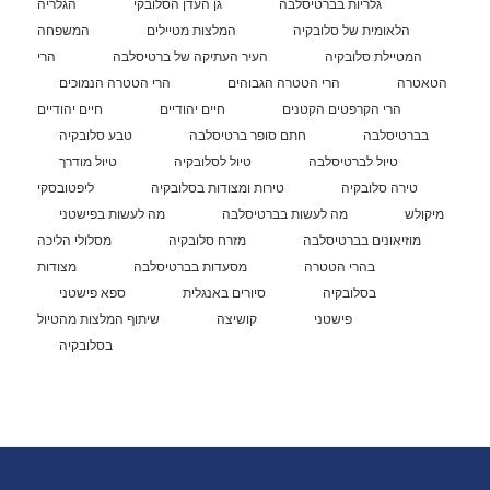
גלריות בברטיסלבה
גן העדן הסלובקי
הגלריה
הלאומית של סלובקיה
המלצות מטיילים
המשפחה
המטיילת סלובקיה
העיר העתיקה של ברטיסלבה
הרי
הטאטרה
הרי הטטרה הגבוהים
הרי הטטרה הנמוכים
הרי הקרפטים הקטנים
חיים יהודיים
חיים יהודיים
בברטיסלבה
חתם סופר ברטיסלבה
טבע סלובקיה
טיול לברטיסלבה
טיול לסלובקיה
טיול מודרך
טירה סלובקיה
טירות ומצודות בסלובקיה
ליפטובסקי
מיקולש
מה לעשות בברטיסלבה
מה לעשות בפישטני
מוזיאונים בברטיסלבה
מזרח סלובקיה
מסלולי הליכה
בהרי הטטרה
מסעדות בברטיסלבה
מצודות
בסלובקיה
סיורים באנגלית
ספא פישטני
פישטני
קושיצה
שיתוף המלצות מהטיול
בסלובקיה