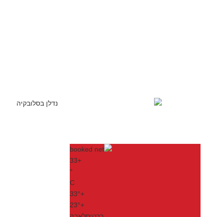
33
+
°
C
33°
+
23°
+
ברטיסלאבה