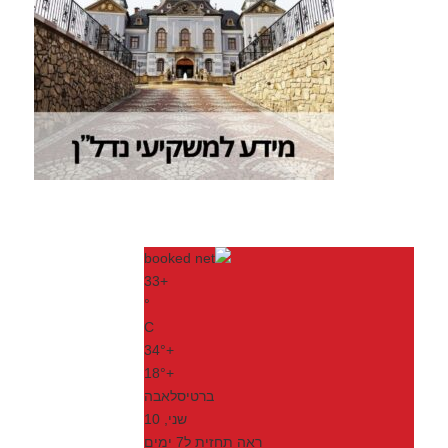
33
+
°
C
34°
+
18°
+
ברטיסלאבה
שני, 10
ראה תחזית ל7 ימים