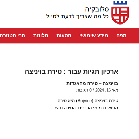
מפה
מידע שימושי
הסעות
מלונות
הרי הטטרה
ארכיון תגיות עבור :
טירת בויניצה
בויניצה – טירה מהאגדות
מאי 16, 2024
/
0 תגובות
טירת בויניצה (Bojnice) היא טירה
מפוארת מימי הביניים. הטירה נחש…