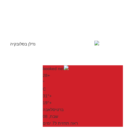
28
+
°
C
31°
+
19°
+
ברטיסלאבה
שבת, 08
ראה תחזית ל7 ימים