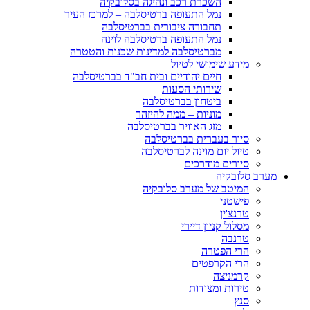
השכרת רכב ונהיגה בסלובקיה
נמל התעופה ברטיסלבה – למרכז העיר
תחבורה ציבורית בברטיסלבה
נמל התעופה ברטיסלבה לוינה
מברטיסלבה למדינות שכנות והטטרה
מידע שימושי לטיול
חיים יהודיים ובית חב"ד בברטיסלבה
שירותי הסעות
ביטחון בברטיסלבה
מוניות – ממה להיזהר
מזג האוויר בברטיסלבה
סיור בעברית בברטיסלבה
טיול יום מוינה לברטיסלבה
סיורים מודרכים
מערב סלובקיה
המיטב של מערב סלובקיה
פישטני
טרנצ'ין
מסלול קניון דיירי
טרנבה
הרי הפטרה
הרי הקרפטים
קרמניצה
טירות ומצודות
סנץ