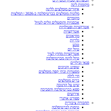
קבוצת פייסבוק למטיילים
מקומות לינה
איזורים מומלצים ללינה
מלונות מומלצים בברטיסלבה ב-2026 | המלצות
מקומיים
אכסניות והוסטלים זולים לטיול
אטרקציות ופעילויות
אטרקציות
מוזיאונים
גלריות
טבע
טיול יום
אטרקציות מחוץ לעיר
טיול לוינה מברטיסלבה
פנאי ובילויים
שופינג וקניונים
מסעדות ובתי קפה מומלצים
חיי לילה
ברים מומלצים
שיט על הדנובה
ספא בברטיסלבה והסביבה
אירועים
ספורט אתגרי
תחבורה ציבורית
טיסות לברטיסלבה