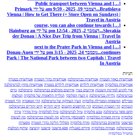
[…] Public transport between Vienna and
Bratislava...
דצמבר 19, 2025 - 9:59 am על ידי Primark
Vienna | How to Get There (+ Store Open on Sundays) |
Travel in Austria
[…] course, you can also continue towards
Slovakia...
דצמבר 2, 2025 - 12:54 pm על ידי Hainburg an
der Donau | A Nice Day Trip from Vienna | Travel In
Austria
[…] next to the Prater Park in Vienna and
continues...
נובמבר 24, 2025 - 3:15 pm על ידי Donau-Auen
Park | The National Park between two Capitals | Travel
In Austria
תגיות
אטרקציות באזור הטטרה
אטרקציות בברטיסלבה
אטרקציות בהרי הטטרה
אטרקציות בטטרה
אטרקציות בסלובקיה
אטרקציות לילדים
אטרקציות לילדים בטטרה
אטרקציות מחוץ לברטיסלבה
איך להגיע למדינות השכנות
אירועים בעיר
אירועים מומלצים בברטיסלבה
ברטיסלבה
ברים
בברטיסלבה
גלריות בברטיסלבה
גן העדן הסלובקי
הגלריה הלאומית של סלובקיה
המלצות
מטיילים
המשפחה המטיילת סלובקיה
העיר העתיקה של ברטיסלבה
הרי הטאטרה
הרי הטטרה
הגבוהים
הרי הטטרה הנמוכים
הרי הקרפטים הקטנים
חיים יהודיים
חיים יהודיים בברטיסלבה
חתם סופר ברטיסלבה
טבע סלובקיה
טיול לברטיסלבה
טיול לסלובקיה
טיול מודרך
טירה
סלובקיה
טירות ומצודות בסלובקיה
ליפטובסקי מיקולש
מה לעשות בברטיסלבה
מה לעשות
בפישטני
מוזיאונים בברטיסלבה
מזרח סלובקיה
מסלולי הליכה בהרי הטטרה
מסעדות
בברטיסלבה
מצודות בסלובקיה
סיורים באנגלית
ספא פישטני
פישטני
קושיצה
שיתוף המלצות
מהטיול בסלובקיה