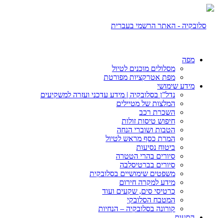
מפה
מסלולים מוכנים לטיול
מפת אטרקציות מפורטת
מידע שימושי
נדל”ן בסלובקיה | מידע עדכני ועזרה למשקיעים
המלצות של מטיילים
השכרת רכב
חיפוש טיסות זולות
הטבות ושוברי הנחה
המרת כסף מראש לטיול
ביטוח נסיעות
סיורים בהרי הטטרה
סיורים בברטיסלבה
משפטים שימושיים בסלובקית
מידע למקרה חירום
כרטיסי סים, שקעים ועוד
המטבח הסלובקי
קורונה בסלובקיה – הנחיות
הסעות