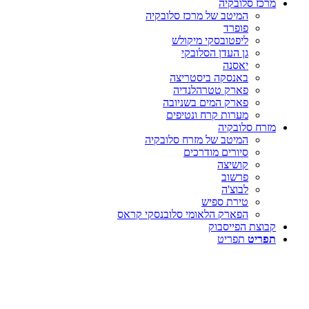
מרכז סלובקיה
המיטב של מרכז סלובקיה
פופרד
ליפטובסקי מיקולש
גן העדן הסלובקי
יאסנה
באנסקה ביסטריצה
פארק טטרהלנדיה
פארק המים בשניובה
מערות קרח ונטיפים
מזרח סלובקיה
המיטב של מזרח סלובקיה
סיורים מודרכים
קושיצה
פרשוב
לבוצ'ה
טירת ספיש
הפארק הלאומי סלובנסקי קראס
קבוצת הפייסבוק
תפריט
תפריט