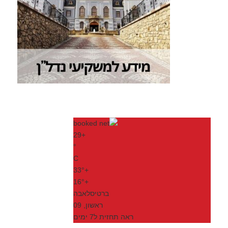
29
+
°
C
33°
+
16°
+
ברטיסלאבה
ראשון, 09
ראה תחזית ל7 ימים