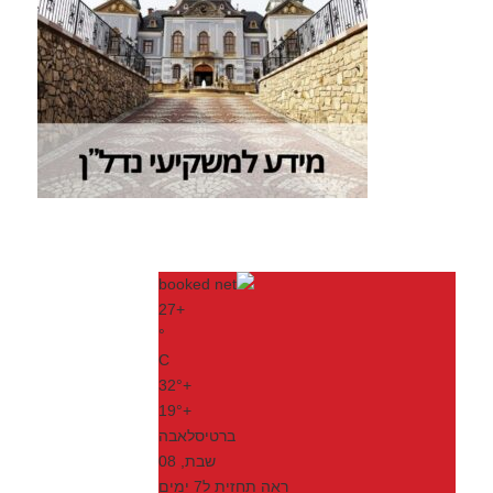
27
+
°
C
32°
+
19°
+
ברטיסלאבה
שבת, 08
ראה תחזית ל7 ימים