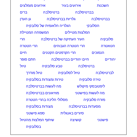
השכנות
אירועים בעיר
אירועים מומלצים
בברטיסלבה
ברטיסלבה
ברים
בברטיסלבה
גלריות בברטיסלבה
גן העדן
הסלובקי
הגלריה הלאומית של סלובקיה
המלצות מטיילים
המשפחה המטיילת
סלובקיה
העיר העתיקה של ברטיסלבה
הרי
הטאטרה
הרי הטטרה הגבוהים
הרי הטטרה
הנמוכים
הרי הקרפטים הקטנים
חיים
יהודיים
חיים יהודיים בברטיסלבה
חתם סופר
ברטיסלבה
טבע סלובקיה
טיול
לברטיסלבה
טיול לסלובקיה
טיול מודרך
טירה סלובקיה
טירות ומצודות בסלובקיה
ליפטובסקי מיקולש
מה לעשות בברטיסלבה
מה לעשות בפישטני
מוזיאונים בברטיסלבה
מזרח סלובקיה
מסלולי הליכה בהרי הטטרה
מסעדות בברטיסלבה
מצודות בסלובקיה
סיורים באנגלית
ספא פישטני
פישטני
קושיצה
שיתוף המלצות מהטיול
בסלובקיה