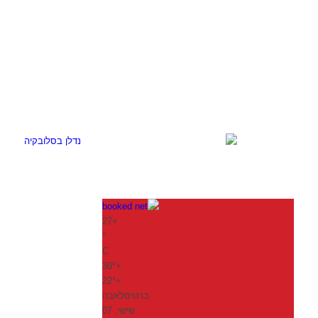
27
+
°
C
30°
+
22°
+
ברטיסלאבה
שישי, 07