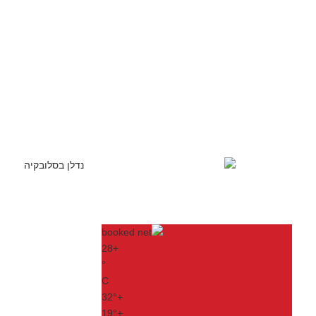
28
+
°
C
32°
+
19°
+