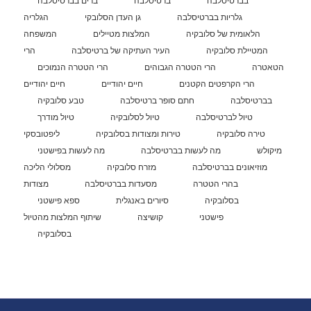
בברטיסלבה
ברטיסלבה
ברים בברטיסלבה
גלריות בברטיסלבה
גן העדן הסלובקי
הגלריה
הלאומית של סלובקיה
המלצות מטיילים
המשפחה
המטיילת סלובקיה
העיר העתיקה של ברטיסלבה
הרי
הטאטרה
הרי הטטרה הגבוהים
הרי הטטרה הנמוכים
הרי הקרפטים הקטנים
חיים יהודיים
חיים יהודיים
בברטיסלבה
חתם סופר ברטיסלבה
טבע סלובקיה
טיול לברטיסלבה
טיול לסלובקיה
טיול מודרך
טירה סלובקיה
טירות ומצודות בסלובקיה
ליפטובסקי
מיקולש
מה לעשות בברטיסלבה
מה לעשות בפישטני
מוזיאונים בברטיסלבה
מזרח סלובקיה
מסלולי הליכה
בהרי הטטרה
מסעדות בברטיסלבה
מצודות
בסלובקיה
סיורים באנגלית
ספא פישטני
פישטני
קושיצה
שיתוף המלצות מהטיול
בסלובקיה