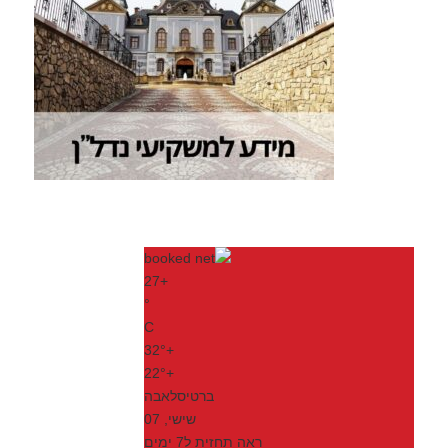
27
+
°
C
32°
+
22°
+
ברטיסלאבה
שישי, 07
ראה תחזית ל7 ימים