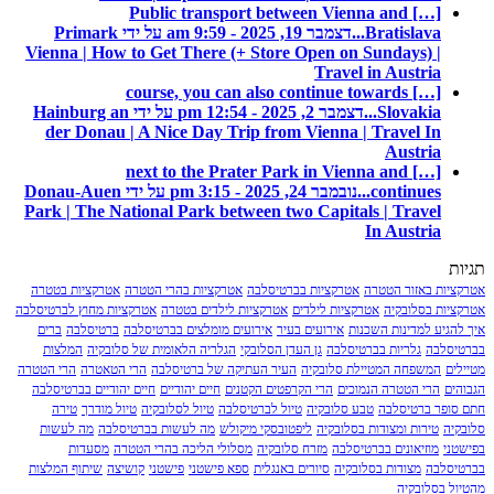
[…] Public transport between Vienna and
Bratislava...
דצמבר 19, 2025 - 9:59 am על ידי Primark
Vienna | How to Get There (+ Store Open on Sundays) |
Travel in Austria
[…] course, you can also continue towards
Slovakia...
דצמבר 2, 2025 - 12:54 pm על ידי Hainburg an
der Donau | A Nice Day Trip from Vienna | Travel In
Austria
[…] next to the Prater Park in Vienna and
continues...
נובמבר 24, 2025 - 3:15 pm על ידי Donau-Auen
Park | The National Park between two Capitals | Travel
In Austria
תגיות
אטרקציות באזור הטטרה
אטרקציות בברטיסלבה
אטרקציות בהרי הטטרה
אטרקציות בטטרה
אטרקציות בסלובקיה
אטרקציות לילדים
אטרקציות לילדים בטטרה
אטרקציות מחוץ לברטיסלבה
איך להגיע למדינות השכנות
אירועים בעיר
אירועים מומלצים בברטיסלבה
ברטיסלבה
ברים
בברטיסלבה
גלריות בברטיסלבה
גן העדן הסלובקי
הגלריה הלאומית של סלובקיה
המלצות
מטיילים
המשפחה המטיילת סלובקיה
העיר העתיקה של ברטיסלבה
הרי הטאטרה
הרי הטטרה
הגבוהים
הרי הטטרה הנמוכים
הרי הקרפטים הקטנים
חיים יהודיים
חיים יהודיים בברטיסלבה
חתם סופר ברטיסלבה
טבע סלובקיה
טיול לברטיסלבה
טיול לסלובקיה
טיול מודרך
טירה
סלובקיה
טירות ומצודות בסלובקיה
ליפטובסקי מיקולש
מה לעשות בברטיסלבה
מה לעשות
בפישטני
מוזיאונים בברטיסלבה
מזרח סלובקיה
מסלולי הליכה בהרי הטטרה
מסעדות
בברטיסלבה
מצודות בסלובקיה
סיורים באנגלית
ספא פישטני
פישטני
קושיצה
שיתוף המלצות
מהטיול בסלובקיה