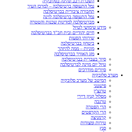
השכרת רכב ונהיגה בסלובקיה
נמל התעופה ברטיסלבה – למרכז העיר
תחבורה ציבורית בברטיסלבה
נמל התעופה ברטיסלבה לוינה
מברטיסלבה למדינות שכנות והטטרה
מידע שימושי לטיול
חיים יהודיים ובית חב"ד בברטיסלבה
שירותי הסעות
ביטחון בברטיסלבה
מוניות – ממה להיזהר
מזג האוויר בברטיסלבה
סיור בעברית בברטיסלבה
טיול יום מוינה לברטיסלבה
סיורים מודרכים
מערב סלובקיה
המיטב של מערב סלובקיה
פישטני
טרנצ'ין
מסלול קניון דיירי
טרנבה
הרי הפטרה
הרי הקרפטים
קרמניצה
טירות ומצודות
סנץ