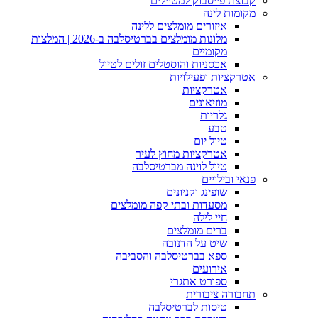
קבוצת פייסבוק למטיילים
מקומות לינה
איזורים מומלצים ללינה
מלונות מומלצים בברטיסלבה ב-2026 | המלצות
מקומיים
אכסניות והוסטלים זולים לטיול
אטרקציות ופעילויות
אטרקציות
מוזיאונים
גלריות
טבע
טיול יום
אטרקציות מחוץ לעיר
טיול לוינה מברטיסלבה
פנאי ובילויים
שופינג וקניונים
מסעדות ובתי קפה מומלצים
חיי לילה
ברים מומלצים
שיט על הדנובה
ספא בברטיסלבה והסביבה
אירועים
ספורט אתגרי
תחבורה ציבורית
טיסות לברטיסלבה