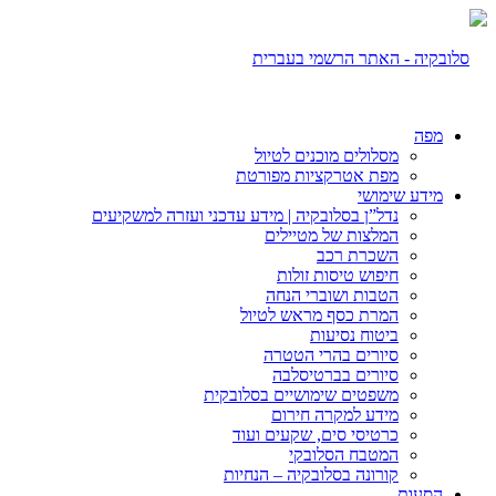
מפה
מסלולים מוכנים לטיול
מפת אטרקציות מפורטת
מידע שימושי
נדל”ן בסלובקיה | מידע עדכני ועזרה למשקיעים
המלצות של מטיילים
השכרת רכב
חיפוש טיסות זולות
הטבות ושוברי הנחה
המרת כסף מראש לטיול
ביטוח נסיעות
סיורים בהרי הטטרה
סיורים בברטיסלבה
משפטים שימושיים בסלובקית
מידע למקרה חירום
כרטיסי סים, שקעים ועוד
המטבח הסלובקי
קורונה בסלובקיה – הנחיות
הסעות