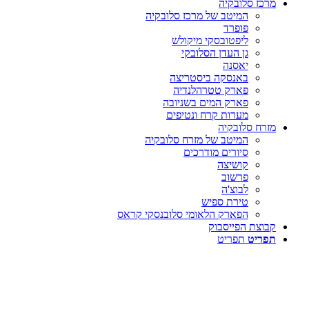
מרכז סלובקיה
המיטב של מרכז סלובקיה
פופרד
ליפטובסקי מיקולש
גן העדן הסלובקי
יאסנה
באנסקה ביסטריצה
פארק טטרהלנדיה
פארק המים בשניובה
מערות קרח ונטיפים
מזרח סלובקיה
המיטב של מזרח סלובקיה
סיורים מודרכים
קושיצה
פרשוב
לבוצ'ה
טירת ספיש
הפארק הלאומי סלובנסקי קראס
קבוצת הפייסבוק
תפריט
תפריט