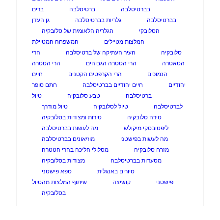
בברטיסלבה
ברטיסלבה
ברים
בברטיסלבה
גלריות בברטיסלבה
גן העדן
הסלובקי
הגלריה הלאומית של סלובקיה
המלצות מטיילים
המשפחה המטיילת
סלובקיה
העיר העתיקה של ברטיסלבה
הרי
הטאטרה
הרי הטטרה הגבוהים
הרי הטטרה
הנמוכים
הרי הקרפטים הקטנים
חיים
יהודיים
חיים יהודיים בברטיסלבה
חתם סופר
ברטיסלבה
טבע סלובקיה
טיול
לברטיסלבה
טיול לסלובקיה
טיול מודרך
טירה סלובקיה
טירות ומצודות בסלובקיה
ליפטובסקי מיקולש
מה לעשות בברטיסלבה
מה לעשות בפישטני
מוזיאונים בברטיסלבה
מזרח סלובקיה
מסלולי הליכה בהרי הטטרה
מסעדות בברטיסלבה
מצודות בסלובקיה
סיורים באנגלית
ספא פישטני
פישטני
קושיצה
שיתוף המלצות מהטיול
בסלובקיה