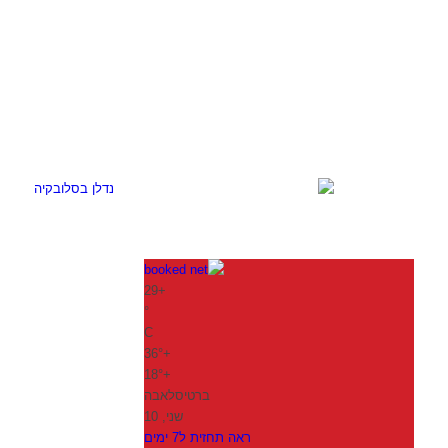
29
+
°
C
36°
+
18°
+
ברטיסלאבה
שני, 10
ראה תחזית ל7 ימים