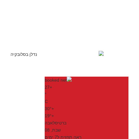
27
+
°
C
30°
+
19°
+
ברטיסלאבה
שבת, 08
ראה תחזית ל7 ימים