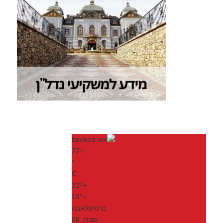
27
+
°
C
32°
+
19°
+
ברטיסלאבה
שבת, 08