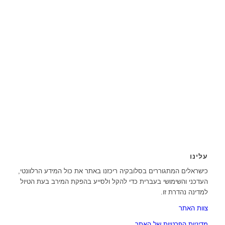
עלינו
כישראלים המתגוררים בסלובקיה ריכזנו באתר את כול המידע הרלוונטי,
העדכני והשימושי בעברית כדי להקל ולסייע בהפקת המירב בעת הטיול
למדינה נהדרת זו.
צוות האתר
מדיניות הפרטיות של האתר