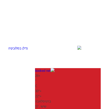
28
+
°
C
30°
+
22°
+
ברטיסלאבה
שישי, 07