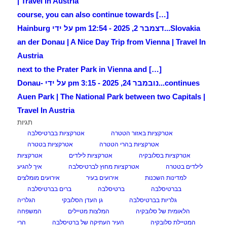
| Travel in Austria
[…] course, you can also continue towards
Slovakia...
דצמבר 2, 2025 - 12:54 pm על ידי Hainburg
an der Donau | A Nice Day Trip from Vienna | Travel In
Austria
[…] next to the Prater Park in Vienna and
continues...
נובמבר 24, 2025 - 3:15 pm על ידי Donau-
Auen Park | The National Park between two Capitals |
Travel In Austria
תגיות
אטרקציות באזור הטטרה
אטרקציות בברטיסלבה
אטרקציות בהרי הטטרה
אטרקציות בטטרה
אטרקציות בסלובקיה
אטרקציות לילדים
אטרקציות
לילדים בטטרה
אטרקציות מחוץ לברטיסלבה
איך להגיע
למדינות השכנות
אירועים בעיר
אירועים מומלצים
בברטיסלבה
ברטיסלבה
ברים בברטיסלבה
גלריות בברטיסלבה
גן העדן הסלובקי
הגלריה
הלאומית של סלובקיה
המלצות מטיילים
המשפחה
המטיילת סלובקיה
העיר העתיקה של ברטיסלבה
הרי