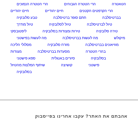
הטאטרה
הרי הטטרה הגבוהים
הרי הטטרה הנמוכים
הרי הקרפטים הקטנים
חיים יהודיים
חיים יהודיים
בברטיסלבה
חתם סופר ברטיסלבה
טבע סלובקיה
טיול לברטיסלבה
טיול לסלובקיה
טיול מודרך
טירה סלובקיה
טירות ומצודות בסלובקיה
ליפטובסקי
מיקולש
מה לעשות בברטיסלבה
מה לעשות בפישטני
מוזיאונים בברטיסלבה
מזרח סלובקיה
מסלולי הליכה
בהרי הטטרה
מסעדות בברטיסלבה
מצודות
בסלובקיה
סיורים באנגלית
ספא פישטני
פישטני
קושיצה
שיתוף המלצות מהטיול
בסלובקיה
אהבתם את האתר? עקבו אחרינו בפייסבוק