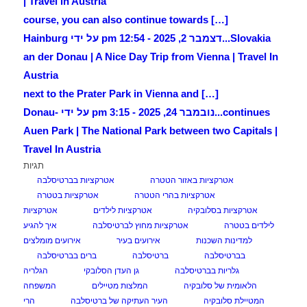
| Travel in Austria
[…] course, you can also continue towards
Slovakia...
דצמבר 2, 2025 - 12:54 pm על ידי Hainburg
an der Donau | A Nice Day Trip from Vienna | Travel In
Austria
[…] next to the Prater Park in Vienna and
continues...
נובמבר 24, 2025 - 3:15 pm על ידי Donau-
Auen Park | The National Park between two Capitals |
Travel In Austria
תגיות
אטרקציות באזור הטטרה
אטרקציות בברטיסלבה
אטרקציות בהרי הטטרה
אטרקציות בטטרה
אטרקציות בסלובקיה
אטרקציות לילדים
אטרקציות
לילדים בטטרה
אטרקציות מחוץ לברטיסלבה
איך להגיע
למדינות השכנות
אירועים בעיר
אירועים מומלצים
בברטיסלבה
ברטיסלבה
ברים בברטיסלבה
גלריות בברטיסלבה
גן העדן הסלובקי
הגלריה
הלאומית של סלובקיה
המלצות מטיילים
המשפחה
המטיילת סלובקיה
העיר העתיקה של ברטיסלבה
הרי