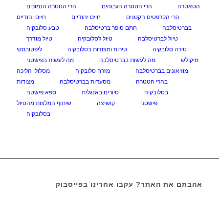
הטאטרה
הרי הטטרה הגבוהים
הרי הטטרה הנמוכים
הרי הקרפטים הקטנים
חיים יהודיים
חיים יהודיים
בברטיסלבה
חתם סופר ברטיסלבה
טבע סלובקיה
טיול לברטיסלבה
טיול לסלובקיה
טיול מודרך
טירה סלובקיה
טירות ומצודות בסלובקיה
ליפטובסקי
מיקולש
מה לעשות בברטיסלבה
מה לעשות בפישטני
מוזיאונים בברטיסלבה
מזרח סלובקיה
מסלולי הליכה
בהרי הטטרה
מסעדות בברטיסלבה
מצודות
בסלובקיה
סיורים באנגלית
ספא פישטני
פישטני
קושיצה
שיתוף המלצות מהטיול
בסלובקיה
אהבתם את האתר? עקבו אחרינו בפייסבוק