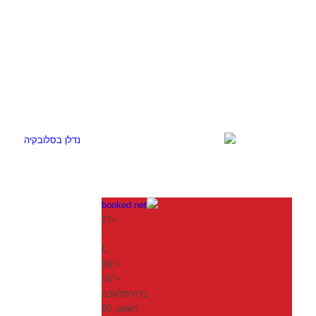
27
+
°
C
36°
+
16°
+
ברטיסלאבה
ראשון, 09