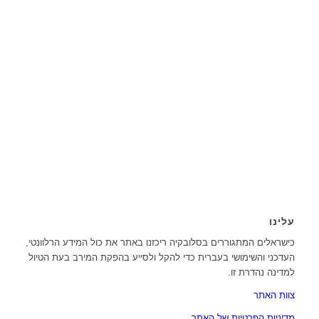
עלינו
כישראלים המתגוררים בסלובקיה ריכזנו באתר את כול המידע הרלוונטי,
העדכני והשימושי בעברית כדי להקל ולסייע בהפקת המירב בעת הטיול
למדינה נהדרת זו.
צוות האתר
מדיניות הפרטיות של האתר