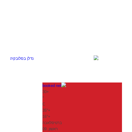
30
+
°
C
35°
+
16°
+
ברטיסלאבה
ראשון, 09