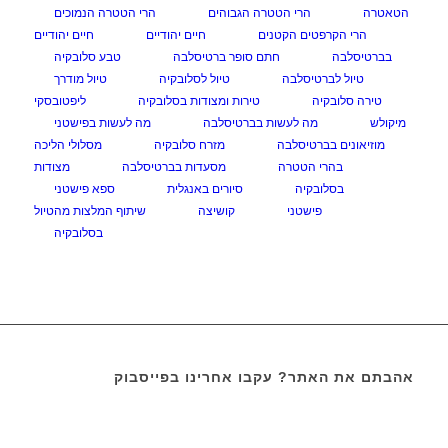
הטאטרה
הרי הטטרה הגבוהים
הרי הטטרה הנמוכים
הרי הקרפטים הקטנים
חיים יהודיים
חיים יהודיים
בברטיסלבה
חתם סופר ברטיסלבה
טבע סלובקיה
טיול לברטיסלבה
טיול לסלובקיה
טיול מודרך
טירה סלובקיה
טירות ומצודות בסלובקיה
ליפטובסקי
מיקולש
מה לעשות בברטיסלבה
מה לעשות בפישטני
מוזיאונים בברטיסלבה
מזרח סלובקיה
מסלולי הליכה
בהרי הטטרה
מסעדות בברטיסלבה
מצודות
בסלובקיה
סיורים באנגלית
ספא פישטני
פישטני
קושיצה
שיתוף המלצות מהטיול
בסלובקיה
אהבתם את האתר? עקבו אחרינו בפייסבוק