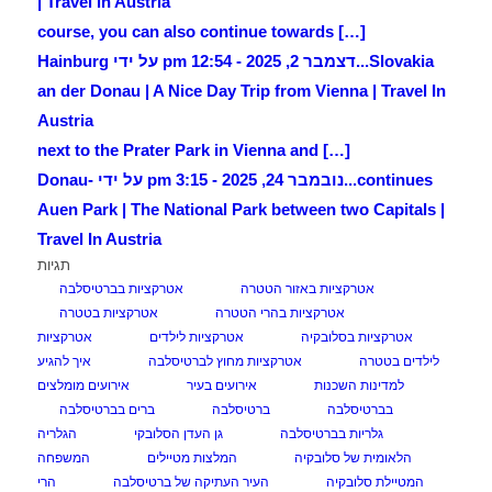
| Travel in Austria
[…] course, you can also continue towards
Slovakia...
דצמבר 2, 2025 - 12:54 pm על ידי Hainburg
an der Donau | A Nice Day Trip from Vienna | Travel In
Austria
[…] next to the Prater Park in Vienna and
continues...
נובמבר 24, 2025 - 3:15 pm על ידי Donau-
Auen Park | The National Park between two Capitals |
Travel In Austria
תגיות
אטרקציות באזור הטטרה
אטרקציות בברטיסלבה
אטרקציות בהרי הטטרה
אטרקציות בטטרה
אטרקציות בסלובקיה
אטרקציות לילדים
אטרקציות
לילדים בטטרה
אטרקציות מחוץ לברטיסלבה
איך להגיע
למדינות השכנות
אירועים בעיר
אירועים מומלצים
בברטיסלבה
ברטיסלבה
ברים בברטיסלבה
גלריות בברטיסלבה
גן העדן הסלובקי
הגלריה
הלאומית של סלובקיה
המלצות מטיילים
המשפחה
המטיילת סלובקיה
העיר העתיקה של ברטיסלבה
הרי