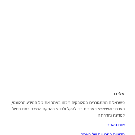
עלינו
כישראלים המתגוררים בסלובקיה ריכזנו באתר את כול המידע הרלוונטי,
העדכני והשימושי בעברית כדי להקל ולסייע בהפקת המירב בעת הטיול
למדינה נהדרת זו.
צוות האתר
מדיניות הפרטיות של האתר