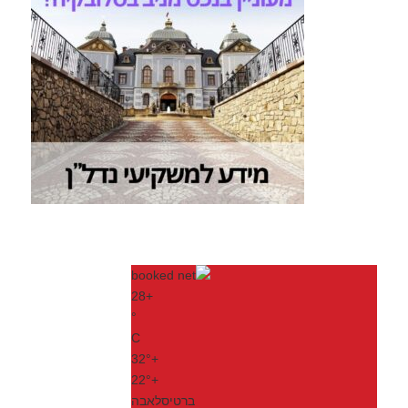
28
+
°
C
32°
+
22°
+
ברטיסלאבה