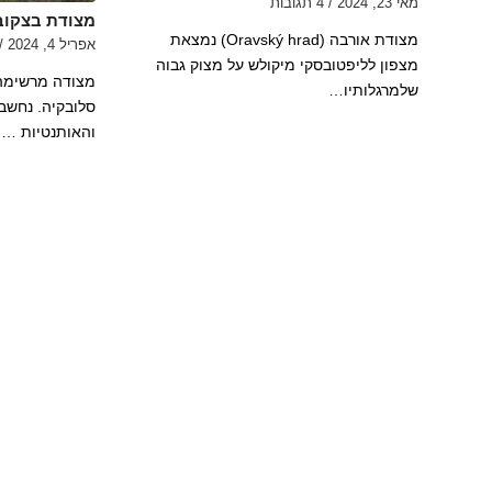
מאי 23, 2024
/
4 תגובות
מצודת בצקוב
מצודת אורבה (Oravský hrad) נמצאת
אפריל 4, 2024
/
מצפון לליפטובסקי מיקולש על מצוק גבוה
מצודה מרשימה 
שלמרגלותיו…
סלובקיה. נחש
והאותנטיות …