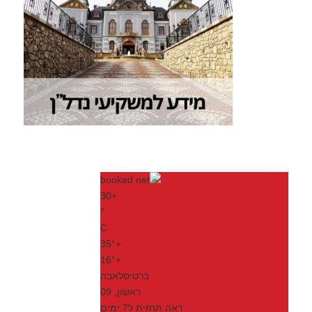
30
+
°
C
35°
+
16°
+
ברטיסלאבה
ראשון, 09
ראה תחזית ל7 ימים