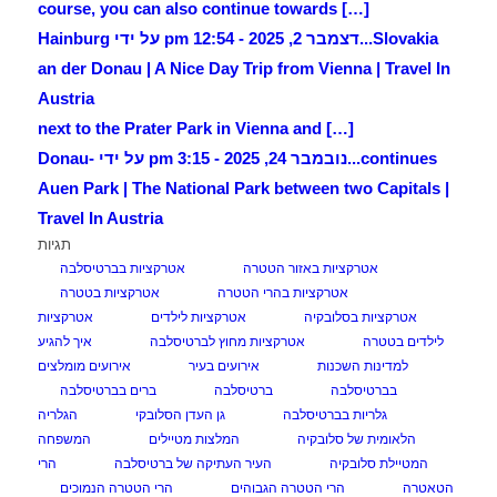
[…] course, you can also continue towards
Slovakia...
דצמבר 2, 2025 - 12:54 pm על ידי Hainburg
an der Donau | A Nice Day Trip from Vienna | Travel In
Austria
[…] next to the Prater Park in Vienna and
continues...
נובמבר 24, 2025 - 3:15 pm על ידי Donau-
Auen Park | The National Park between two Capitals |
Travel In Austria
תגיות
אטרקציות באזור הטטרה
אטרקציות בברטיסלבה
אטרקציות בהרי הטטרה
אטרקציות בטטרה
אטרקציות בסלובקיה
אטרקציות לילדים
אטרקציות
לילדים בטטרה
אטרקציות מחוץ לברטיסלבה
איך להגיע
למדינות השכנות
אירועים בעיר
אירועים מומלצים
בברטיסלבה
ברטיסלבה
ברים בברטיסלבה
גלריות בברטיסלבה
גן העדן הסלובקי
הגלריה
הלאומית של סלובקיה
המלצות מטיילים
המשפחה
המטיילת סלובקיה
העיר העתיקה של ברטיסלבה
הרי
הטאטרה
הרי הטטרה הגבוהים
הרי הטטרה הנמוכים