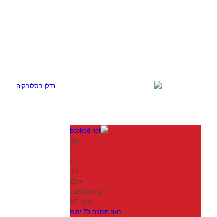
33
+
°
C
33°
+
23°
+
ברטיסלאבה
שישי, 07
ראה תחזית ל7 ימים