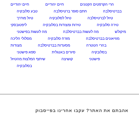
הרי הקרפטים הקטנים
חיים יהודיים
חיים יהודיים
בברטיסלבה
חתם סופר ברטיסלבה
טבע סלובקיה
טיול לברטיסלבה
טיול לסלובקיה
טיול מודרך
טירה סלובקיה
טירות ומצודות בסלובקיה
ליפטובסקי
מיקולש
מה לעשות בברטיסלבה
מה לעשות בפישטני
מוזיאונים בברטיסלבה
מזרח סלובקיה
מסלולי הליכה
בהרי הטטרה
מסעדות בברטיסלבה
מצודות
בסלובקיה
סיורים באנגלית
ספא פישטני
פישטני
קושיצה
שיתוף המלצות מהטיול
בסלובקיה
אהבתם את האתר? עקבו אחרינו בפייסבוק