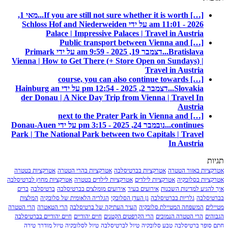
[…] If you are still not sure whether it is worth...
מאי 1,
2026 - 11:01 am על ידי Schloss Hof and Niederweiden
Palace | Impressive Palaces | Travel in Austria
[…] Public transport between Vienna and
Bratislava...
דצמבר 19, 2025 - 9:59 am על ידי Primark
Vienna | How to Get There (+ Store Open on Sundays) |
Travel in Austria
[…] course, you can also continue towards
Slovakia...
דצמבר 2, 2025 - 12:54 pm על ידי Hainburg an
der Donau | A Nice Day Trip from Vienna | Travel In
Austria
[…] next to the Prater Park in Vienna and
continues...
נובמבר 24, 2025 - 3:15 pm על ידי Donau-Auen
Park | The National Park between two Capitals | Travel
In Austria
תגיות
אטרקציות באזור הטטרה
אטרקציות בברטיסלבה
אטרקציות בהרי הטטרה
אטרקציות בטטרה
אטרקציות בסלובקיה
אטרקציות לילדים
אטרקציות לילדים בטטרה
אטרקציות מחוץ לברטיסלבה
איך להגיע למדינות השכנות
אירועים בעיר
אירועים מומלצים בברטיסלבה
ברטיסלבה
ברים
בברטיסלבה
גלריות בברטיסלבה
גן העדן הסלובקי
הגלריה הלאומית של סלובקיה
המלצות
מטיילים
המשפחה המטיילת סלובקיה
העיר העתיקה של ברטיסלבה
הרי הטאטרה
הרי הטטרה
הגבוהים
הרי הטטרה הנמוכים
הרי הקרפטים הקטנים
חיים יהודיים
חיים יהודיים בברטיסלבה
חתם סופר ברטיסלבה
טבע סלובקיה
טיול לברטיסלבה
טיול לסלובקיה
טיול מודרך
טירה