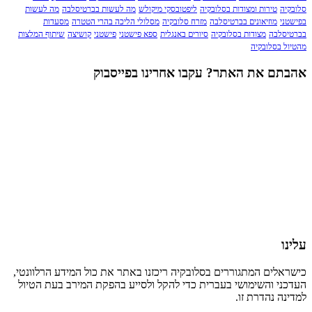
סלובקיה
טירות ומצודות בסלובקיה
ליפטובסקי מיקולש
מה לעשות בברטיסלבה
מה לעשות
בפישטני
מוזיאונים בברטיסלבה
מזרח סלובקיה
מסלולי הליכה בהרי הטטרה
מסעדות
בברטיסלבה
מצודות בסלובקיה
סיורים באנגלית
ספא פישטני
פישטני
קושיצה
שיתוף המלצות
מהטיול בסלובקיה
אהבתם את האתר? עקבו אחרינו בפייסבוק
עלינו
כישראלים המתגוררים בסלובקיה ריכזנו באתר את כול המידע הרלוונטי,
העדכני והשימושי בעברית כדי להקל ולסייע בהפקת המירב בעת הטיול
למדינה נהדרת זו.