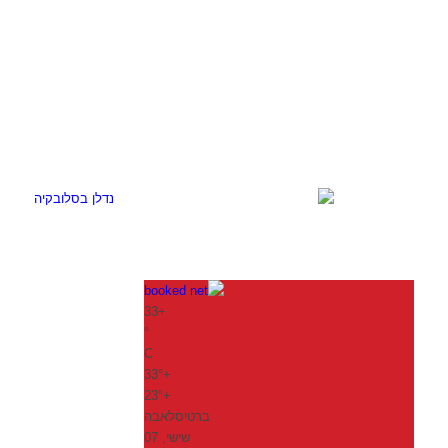
33
+
°
C
33°
+
23°
+
ברטיסלאבה
שישי, 07