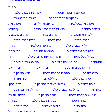
| Travel In Austria
תגיות
אטרקציות באזור הטטרה
אטרקציות בברטיסלבה
אטרקציות בהרי הטטרה
אטרקציות בטטרה
אטרקציות בסלובקיה
אטרקציות לילדים
אטרקציות
לילדים בטטרה
אטרקציות מחוץ לברטיסלבה
איך להגיע
למדינות השכנות
אירועים בעיר
אירועים מומלצים
בברטיסלבה
ברטיסלבה
ברים בברטיסלבה
גלריות בברטיסלבה
גן העדן הסלובקי
הגלריה
הלאומית של סלובקיה
המלצות מטיילים
המשפחה
המטיילת סלובקיה
העיר העתיקה של ברטיסלבה
הרי
הטאטרה
הרי הטטרה הגבוהים
הרי הטטרה הנמוכים
הרי הקרפטים הקטנים
חיים יהודיים
חיים יהודיים
בברטיסלבה
חתם סופר ברטיסלבה
טבע סלובקיה
טיול לברטיסלבה
טיול לסלובקיה
טיול מודרך
טירה סלובקיה
טירות ומצודות בסלובקיה
ליפטובסקי
מיקולש
מה לעשות בברטיסלבה
מה לעשות בפישטני
מוזיאונים בברטיסלבה
מזרח סלובקיה
מסלולי הליכה
בהרי הטטרה
מסעדות בברטיסלבה
מצודות
בסלובקיה
סיורים באנגלית
ספא פישטני
פישטני
קושיצה
שיתוף המלצות מהטיול