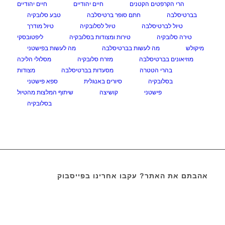
הרי הקרפטים הקטנים
חיים יהודיים
חיים יהודיים
בברטיסלבה
חתם סופר ברטיסלבה
טבע סלובקיה
טיול לברטיסלבה
טיול לסלובקיה
טיול מודרך
טירה סלובקיה
טירות ומצודות בסלובקיה
ליפטובסקי
מיקולש
מה לעשות בברטיסלבה
מה לעשות בפישטני
מוזיאונים בברטיסלבה
מזרח סלובקיה
מסלולי הליכה
בהרי הטטרה
מסעדות בברטיסלבה
מצודות
בסלובקיה
סיורים באנגלית
ספא פישטני
פישטני
קושיצה
שיתוף המלצות מהטיול
בסלובקיה
אהבתם את האתר? עקבו אחרינו בפייסבוק