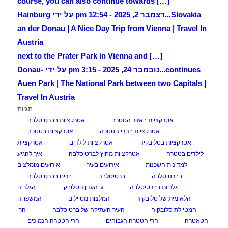
[…] course, you can also continue towards
Slovakia...
דצמבר 2, 2025 - 12:54 pm על ידי Hainburg
an der Donau | A Nice Day Trip from Vienna | Travel In
Austria
[…] next to the Prater Park in Vienna and
continues...
נובמבר 24, 2025 - 3:15 pm על ידי Donau-
Auen Park | The National Park between two Capitals |
Travel In Austria
תגיות
אטרקציות באזור הטטרה
אטרקציות בברטיסלבה
אטרקציות בהרי הטטרה
אטרקציות בטטרה
אטרקציות בסלובקיה
אטרקציות לילדים
אטרקציות
לילדים בטטרה
אטרקציות מחוץ לברטיסלבה
איך להגיע
למדינות השכנות
אירועים בעיר
אירועים מומלצים
בברטיסלבה
ברטיסלבה
ברים בברטיסלבה
גלריות בברטיסלבה
גן העדן הסלובקי
הגלריה
הלאומית של סלובקיה
המלצות מטיילים
המשפחה
המטיילת סלובקיה
העיר העתיקה של ברטיסלבה
הרי
הטאטרה
הרי הטטרה הגבוהים
הרי הטטרה הנמוכים