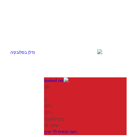
28
+
°
C
30°
+
22°
+
ברטיסלאבה
שישי, 07
ראה תחזית ל7 ימים